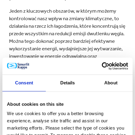
Jeden z kluczowych obszarów, w którym możemy
kontrolować nasz wpływ na zmiany klimatyczne, to
działania na rzecz ich łagodzenia, które koncentrują się
przede wszystkim na redukcji emisji dwutlenku węgla.
Można tego dokonać poprzez bardziej efektywne
wykorzystanie energii, wydajniejsze jej wytwarzanie,
inwestowanie w energię odnawialną oraz
uwzględnianie i testowanie nowych technologii.
Zmniejszenie zużycia energii i przechodzenie na
Consent
Details
About
źródła energii odnawialne o niższej emisji dwutlenku
węgla to podstawowe elementy naszej strategii w
zakresie zmian klimatycznych. Siła naszego podejścia
About cookies on this site
znajduje odzwierciedlenie w naszych obecnych
działaniach, niezależnie zweryfikowanych wskaźnikach
We use cookies to offer you a better browsing
experience, analyse site traffic and assist in our
efektywności klimatycznej oraz ambitnym dążeniu do
marketing efforts. Please select the type of cookies you
osiągnięcia zerowej emisji netto w przyszłości,