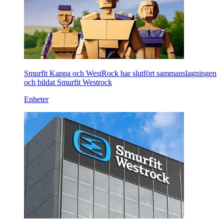
Smurfit Kappa och WestRock har slutfört sammanslagningen
och bildat Smurfit Westrock
Enheter