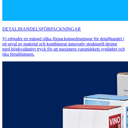
DETALJHANDELSFÖRPACKNINGAR
Vi erbjuder en mängd olika förpackningslösningar för detaljhandel i
ett urval av material och kombinerar innovativ strukturell design
med högkvalitativt tryck för att maximera varumärkets synlighet och
öka försäljningen.