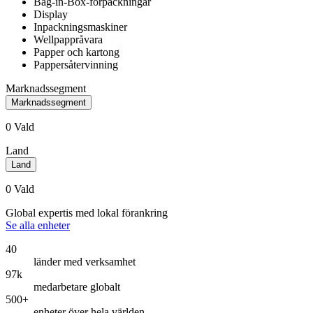
Bag-in-Box-förpackningar
Display
Inpackningsmaskiner
Wellpappråvara
Papper och kartong
Pappersåtervinning
Marknadssegment
Marknadssegment
0
Vald
Land
Land
0
Vald
Global expertis med lokal förankring
Se alla enheter
40
länder med verksamhet
97k
medarbetare globalt
500+
enheter över hela världen