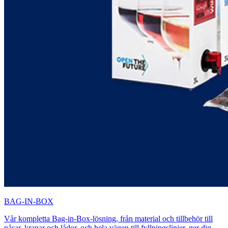
BAG-IN-BOX
Vår kompletta Bag-in-Box-lösning, från material och tillbehör till
påsar, kranar och lådor, och hela vägen till fyllningslinjer, ger dig