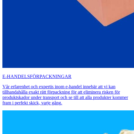
E-HANDELSFÖRPACKNINGAR
Vår erfarenhet och expertis inom e-handel innebär att vi kan
tillhandahålla exakt rätt förpackning för att eliminera risken för
produktskador under transport och se till att alla produkter kommer
fram i perfekt skick, varje gång.