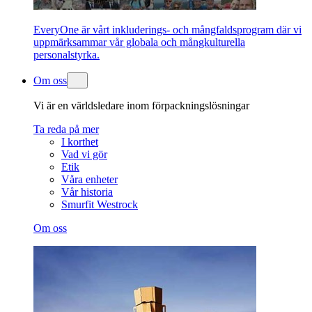
EveryOne är vårt inkluderings- och mångfaldsprogram där vi
uppmärksammar vår globala och mångkulturella
personalstyrka.
Om oss
Vi är en världsledare inom förpackningslösningar
Ta reda på mer
I korthet
Vad vi gör
Etik
Våra enheter
Vår historia
Smurfit Westrock
Om oss