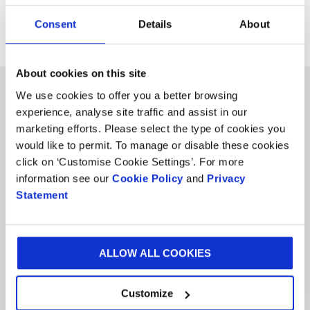
Consent
Details
About
Smurfit Westrock κάνει το ντεμπούτο της
08.07.24 |
στη Νέα Υόρκη και το Λονδίνο
About cookies on this site
We use cookies to offer you a better browsing
experience, analyse site traffic and assist in our
marketing efforts. Please select the type of cookies you
would like to permit. To manage or disable these cookies
click on ‘Customise Cookie Settings’. For more
information see our
Cookie Policy
and
Privacy
Παγκόσμια εξειδίκευση που
Statement
σας παρέχεται τοπικά
ALLOW ALL COOKIES
ΔΕΙΤΕ ΟΛΑ ΤΑ ΣΗΜΕΙΑ
Customize