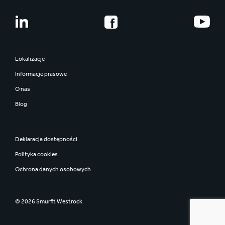
Struktura organizacyjna
Kariera
Nasza historia
Absolwenci
Smurfit Westrock
Rozwój pracowników
Poznaj naszych pracowników
Lokalizacje
Zaangażowanie pracowników
Informacje prasowe
Bezpieczeństwo
O nas
Integracja i różnorodność
Blog
Deklaracja dostępności
Polityka cookies
Ochrona danych osobowych
© 2026 Smurfit Westrock