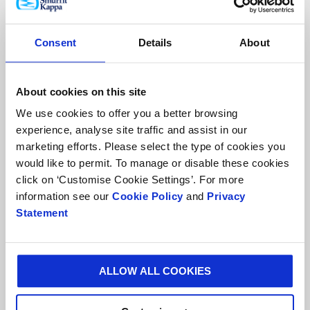
Consent
Details
About
About cookies on this site
Załączniki
We use cookies to offer you a better browsing
experience, analyse site traffic and assist in our
marketing efforts. Please select the type of cookies you
would like to permit. To manage or disable these cookies
Maksymalna ilość plików: 5, maksymalna wielkość każdego
click on ‘Customise Cookie Settings’. For more
pliku: 5Mb.
information see our
Cookie Policy
and
Privacy
Statement
Tak, chcę otrzymywać aktualności od Smurfit Kappa i
akceptuję treść oświadczenia o
ochronie prywatności
.
ALLOW ALL COOKIES
Możesz zrezygnować w każdej chwili za pomocą linka
rezygnacji z subskrypcji w komunikacji e-mail. W każdej chwili