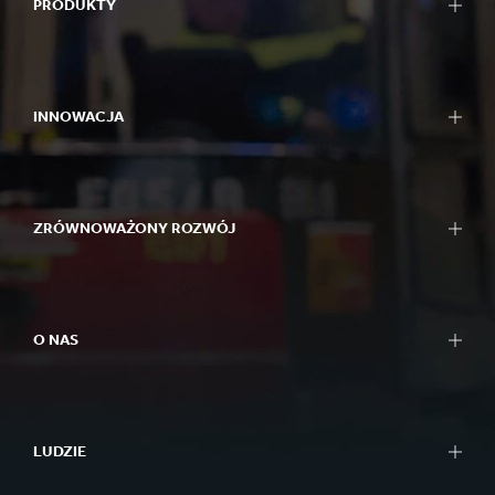
PRODUKTY
Opakowania
Opakowania Bag-in-Box
INNOWACJA
Displays
Maszyny pakujące
Innowacyjne podejście
Papier
Obszary badań i rozwoju
Tektura falista i lita
ZRÓWNOWAŻONY ROZWÓJ
Centra badań i rozwoju
Recykling
Experience Centres
Raportowanie
Narzędzia
Nasze podejście
Historie sukcesu
O NAS
Planeta
Ludzie i społeczności
W skrócie
Biznes
Czym się zajmujemy
Better Planet Packaging
LUDZIE
Etyka
Certyfikaty FSC®