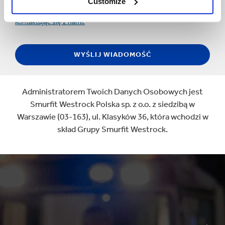
masz prawo zgłosić sprzeciw wobec przetwarzania swoich
Customize
danych osobowych w celach marketingu bezpośredniego,
kontaktując się z nami.
Administratorem Twoich Danych Osobowych jest
Smurfit Westrock Polska sp. z o.o. z siedzibą w
Warszawie (03-163), ul. Klasyków 36, która wchodzi w
skład Grupy Smurfit Westrock.