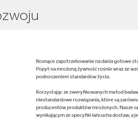
osmetyki, zdrowie i uroda
Owoce i warzywa
ozwoju
Rosnące zapotrzebowanie na dania gotowe st
Popyt na mrożoną żywność rośnie wraz ze w
podnoszeniem standardów życia.
Korzystając ze zweryfikowanych metod badaw
niestandardowe rozwiązania, które są zarówno
producentów produktów mrożonych. Nasze o
wynikającym ze specyfiki łańcucha dostaw, a