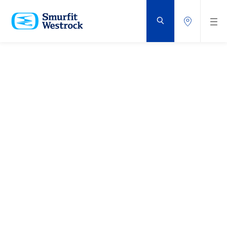
PRZEJDŹ
DO
GŁÓWNEJ
ZAWARTOŚCI
STRONY