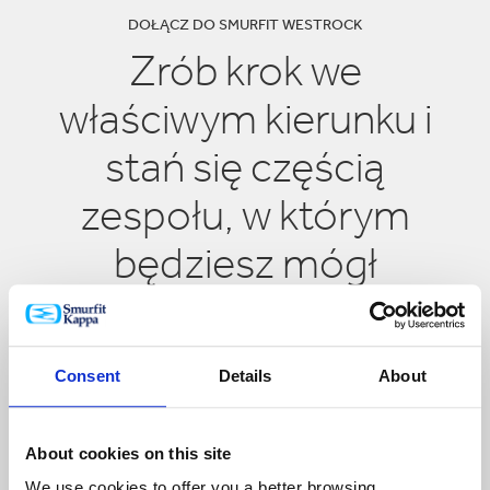
DOŁĄCZ DO SMURFIT WESTROCK
Zrób krok we
właściwym kierunku i
stań się częścią
zespołu, w którym
będziesz mógł
rozwijać swoje
kompetencje.
Consent
Details
About
About cookies on this site
We use cookies to offer you a better browsing