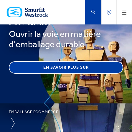
PASSER
AU
CONTENU
PRINCIPAL
SMURFIT WESTROCK
Ouvrir la voie en matière
d'emballage durable
EN SAVOIR PLUS SUR
EMBALLAGE ECOMMERCE