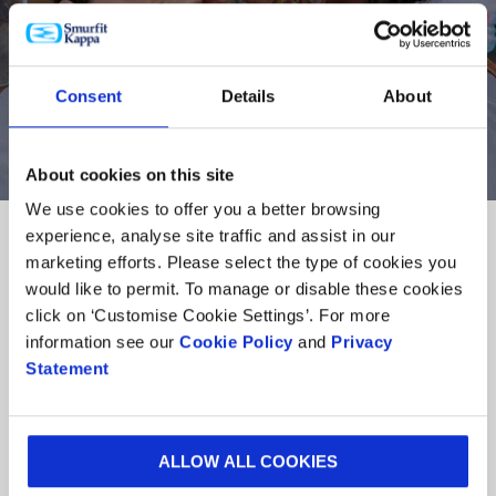
Découvrez comment nous construisons un
avenir durable dans nos communautés
Consent
Details
About
EN SAVOIR PLUS
About cookies on this site
We use cookies to offer you a better browsing
experience, analyse site traffic and assist in our
marketing efforts. Please select the type of cookies you
would like to permit. To manage or disable these cookies
click on ‘Customise Cookie Settings’. For more
Produits
information see our
Cookie Policy
and
Privacy
&
Produits & Services
Services
Statement
Secteurs
Secteurs
ALLOW ALL COOKIES