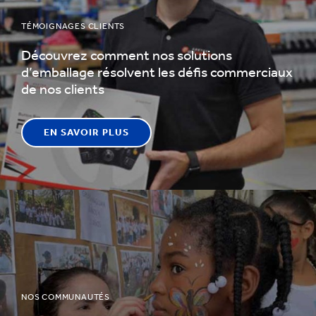
TÉMOIGNAGES CLIENTS
Découvrez comment nos solutions
d’emballage résolvent les défis commerciaux
de nos clients
EN SAVOIR PLUS
NOS COMMUNAUTÉS