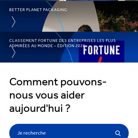
BETTER PLANET PACKAGING
CLASSEMENT FORTUNE DES ENTREPRISES LES PLUS
ADMIRÉES AU MONDE – ÉDITION 2026
1
/
Comment pouvons-
4
:
Ouvrir
nous vous aider
la
voie
aujourd'hui ?
en
matière
d'emballage
durable
Je recherche