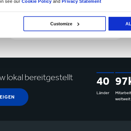
ion see our
Cookie Policy
and
Privacy Statement
Marktsegmente
Customize
A
Marktsegmente
lokal bereitgestellt
40
97
Länder
Mitarbei
EIGEN
weltweit