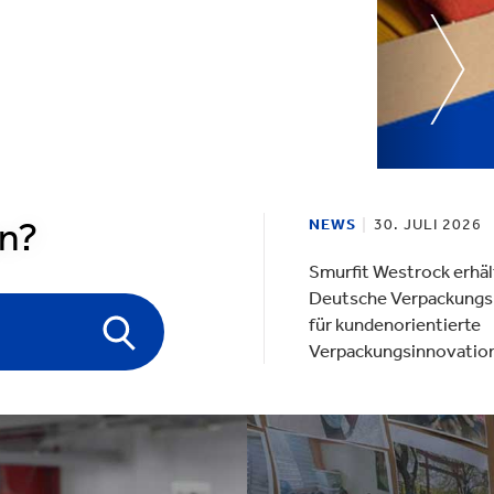
ielfalt
lektronik
Industrieprodukte
en?
NEWS
30. JULI 2026
Smurfit Westrock erhäl
Deutsche Verpackungs
für kundenorientierte
Verpackungsinnovatio