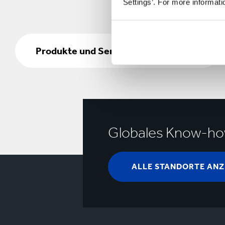
Settings’. For more informat
Produkte
und
Produkte und Services
Services
Globales Know-how 
ALLE STANDORTE ANZ