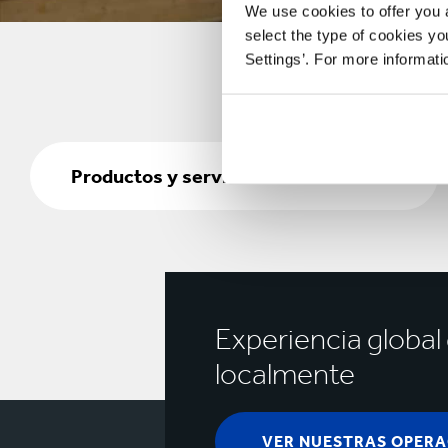
We use cookies to offer you a
select the type of cookies y
Settings’. For more informat
Productos
y
Productos y servicios
servicios
Experiencia globa
localmente
VER NUESTRAS OPERA