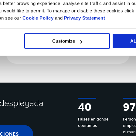
 better browsing experience, analyse site traffic and assist in o
ou would like to permit. To manage or disable these cookies clic
ion see our
Cookie Policy
and
Privacy Statement
Customize
A
Sectores
de
Sectores de mercado
mercado
l desplegada
40
9
Países en donde
Perso
operamos
emplea
el mu
CIONES