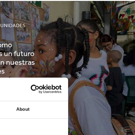
UNIDADES
cómo
 un futuro
en nuestras
es
About