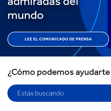
admiradas del
Reciclaje
mundo
LEE EL COMUNICADO DE PRENSA
1
/
¿Cómo podemos ayudarte
3
:
Smurfit
Westrock
reconocida
como
Estás buscando
una
de
las
compañías