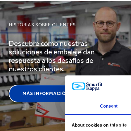
más
admiradas
del
mundo
HISTORIAS SOBRE CLIENTES
Descubre cómo nuestras
soluciones de embalaje dan
respuesta a los desafíos de
nuestros clientes.
MÁS INFORMACIÓN
Consent
About cookies on this site