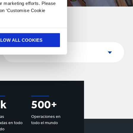
ur marketing efforts. Please
k on ‘Customise Cookie
LLOW ALL COOKIES
País
País
7k
500+
nas
Operaciones en
das en todo
todo el mundo
ndo