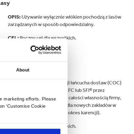
Lasy
OPIS:
Używanie wyłącznie włókien pochodzą z lasów
zarządzanych w sposób odpowiedzialny.
CEL:
Roczny cel dla wszystkich.
Lasy
About
OPIS:
Posiadanie certyfikacji łańcucha dostaw (COC)
zgodne z normami FSC®, PEFC lub SFI® przez
wszystkie zakłady będące w całości własnością firmy,
ur marketing efforts. Please
które przetwarzają włókna (dla nowych zakładów w
k on ‘Customise Cookie
grupie obowiązuje dwuletni okres karencji).
CEL:
Roczny cel dla wszystkich.