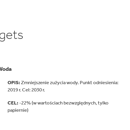
rgets
Woda
OPIS:
Zmniejszenie zużycia wody. Punkt odniesienia:
2019 r. Cel: 2030 r.
CEL:
-22% (w wartościach bezwzględnych, tylko
papiernie)