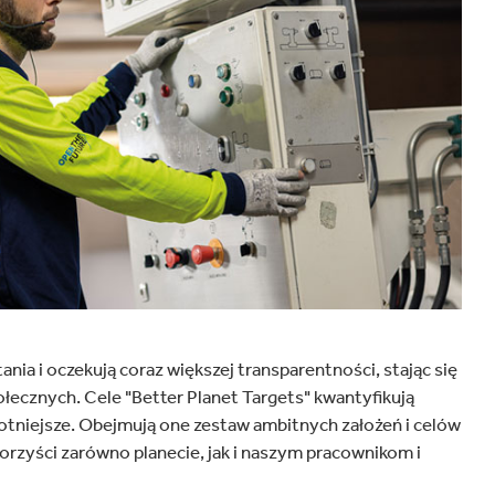
ania i oczekują coraz większej transparentności, stając się
połecznych. Cele "Better Planet Targets" kwantyfikują
otniejsze. Obejmują one zestaw ambitnych założeń i celów
rzyści zarówno planecie, jak i naszym pracownikom i