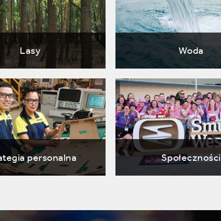
Lasy
Woda
ategia personalna
Społeczności