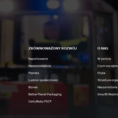
ZRÓWNOWAŻONY ROZWÓJ
O NAS
Raportowanie
W skrócie
Nasze podejście
Czym się zajm
Planeta
Etyka
Ludzie i społeczności
Struktura orga
Biznes
Nasza historia
Better Planet Packaging
Smurfit Westr
Certyfikaty FSC®