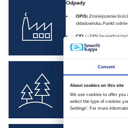
Odpady
OPIS:
Zmniejszenie ilośc
składowiska. Punkt odniesi
CEL:
-24% (w wartościac
papiernie)
Lasy
Consent
OPIS:
Posiadanie certyf
About cookies on this site
FSC® lub PEFC przez wszy
We use cookies to offer you a
CEL:
Roczny cel obejmuj
select the type of cookies y
Settings’. For more informat