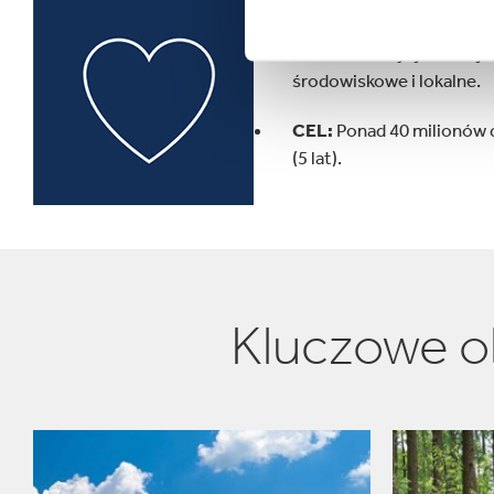
Społeczności
OPIS:
Inwestycje w inicj
środowiskowe i lokalne.
CEL:
Ponad 40 milionów 
(5 lat).
Kluczowe o