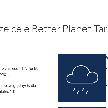
e cele Better Planet Ta
 z zakresu 1 i 2. Punkt
030 r.
h bezwzględnych, dla
łalności)