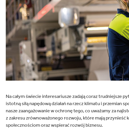
osmetyki, zdrowie i uroda
Owoce i warzywa
Na całym świecie interesariusze zadają coraz trudniejsze pyt
istotną siłą napędową działań na rzecz klimatu i przemian s
nasze zaangażowanie w ochronę tego, co uważamy za najist
z zakresu zrównoważonego rozwoju, które mają przynieść ko
społecznościom oraz wspierać rozwój biznesu.