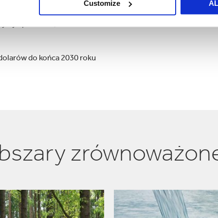
Customize
A
atywy społeczne,
dolarów do końca 2030 roku
bszary zrównoważon