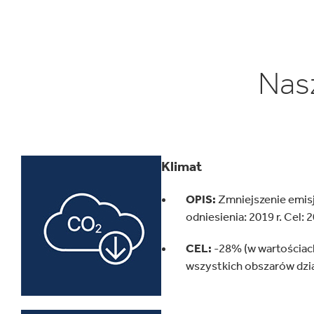
Nasz
Klimat
OPIS:
Zmniejszenie emisji
odniesienia: 2019 r. Cel: 2
CEL:
-28% (w wartościac
wszystkich obszarów dzia