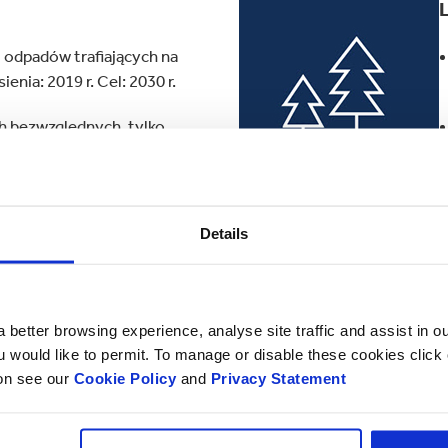
i odpadów trafiających na
enia: 2019 r. Cel: 2030 r.
h bezwzględnych, tylko
Details
ikatów zgodności z normami
stkie lasy należące do firmy.
 better browsing experience, analyse site traffic and assist in o
ący wszystkie obszary.
ou would like to permit. To manage or disable these cookies clic
ion see our
Cookie Policy
and
Privacy Statement