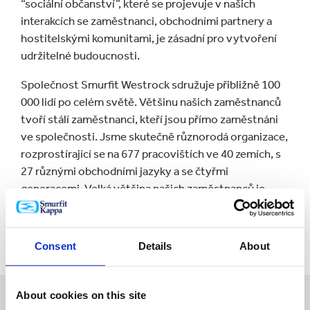
“sociální občanství”, které se projevuje v našich
interakcích se zaměstnanci, obchodními partnery a
hostitelskými komunitami, je zásadní pro vytvoření
udržitelné budoucnosti.
Společnost Smurfit Westrock sdružuje přibližně 100
000 lidí po celém světě. Většinu našich zaměstnanců
tvoří stálí zaměstnanci, kteří jsou přímo zaměstnáni
ve společnosti. Jsme skutečně různorodá organizace,
rozprostírající se na 677 pracovištích ve 40 zemích, s
27 různými obchodními jazyky a se čtyřmi
generacemi. Velká většina našich zaměstnanců je
zaměřena provozně, obsluhuje stroje a pracuje na
pravidelné směny v rámci složitých logistických
rámců.
Consent
Details
About
About cookies on this site