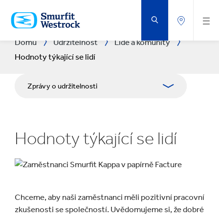
PŘEJÍT
NA
HLAVNÍ
OBSAH
Domů
Udržitelnost
Lidé a komunity
Hodnoty týkající se lidí
Zprávy o udržitelnosti
Přístup
Hodnoty týkající se lidí
Planeta
Lidé
Podnikání s pozitivním dopadem
Chceme, aby naši zaměstnanci měli pozitivní pracovní
zkušenosti se společností. Uvědomujeme si, že dobré
Centrum stahování