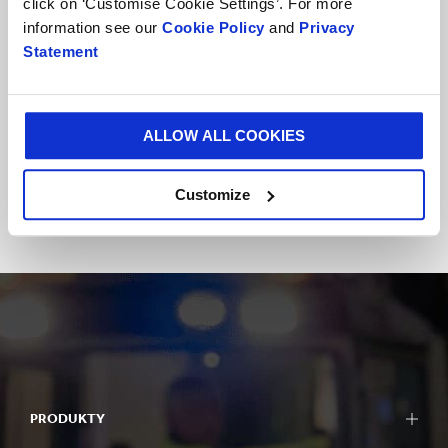
click on ‘Customise Cookie Settings’. For more
information see our
Cookie Policy
and
Privacy
Statement
ALLOW ALL COOKIES
Všechny příběhy
Customize
PRODUKTY