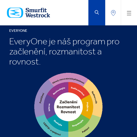
PŘEJÍT
NA
HLAVNÍ
OBSAH
EVERYONE
EveryOne je náš program pro
začlenění, rozmanitost a
rovnost.