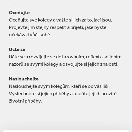
Oceňujte
Oceňujte své kolegy a važte si jich za to, jací jsou.
Projevte jim stejný respekt a přijetí, jaké byste
očekávali vůči sobě.
Učte se
Učte se a rozvíjejte se dotazováním, reflexí a sdílením
názorů se svými kolegy a osvojujte si jejich znalosti.
Naslouchejte
Naslouchejte svým kolegům, kteří se od vás liší.
Vyslechněte si jejich příběhy a oceňte jejich prožité
životní příběhy.