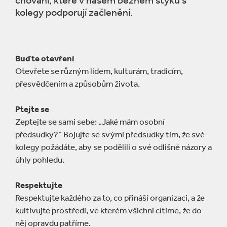
chování, které v našem běžném styku s
kolegy podporují začlenění.
Buďte otevření
Otevřete se různým lidem, kulturám, tradicím,
přesvědčením a způsobům života.
Ptejte se
Zeptejte se sami sebe: „Jaké mám osobní
předsudky?“ Bojujte se svými předsudky tím, že své
kolegy požádáte, aby se podělili o své odlišné názory a
úhly pohledu.
Respektujte
Respektujte každého za to, co přináší organizaci, a že
kultivujte prostředí, ve kterém všichni cítíme, že do
něj opravdu patříme.