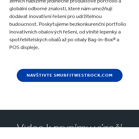
zemích nabízíme jedinečné produktové portfolio a
globální odborné znalosti, které nám umožňují
dodávat inovativní řešení pro udržitelnou
budoucnost. Poskytujeme bezkonkurenční portfolio
inovativních obalových řešení, od vlnité lepenky a
spotřebitelských obalů až po obaly Bag-in-Box® a
POS displeje.
NAVŠTIVTE SMURFITWESTROCK.COM
Video k prvnímu výročí