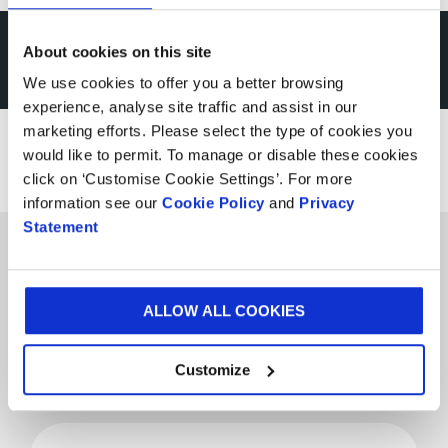
About cookies on this site
Prohlédněte si některá z
We use cookies to offer you a better browsing
našich obalových řešení
experience, analyse site traffic and assist in our
marketing efforts. Please select the type of cookies you
pro nápoje
would like to permit. To manage or disable these cookies
click on ‘Customise Cookie Settings’. For more
information see our
Cookie Policy
and
Privacy
Statement
ALLOW ALL COOKIES
Produkty
a
Produkty a služby
Customize
služby
Tržní