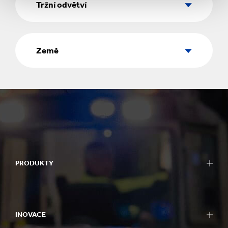
odvětví
Tržní odvětví
Země
Země
PRODUKTY
INOVACE