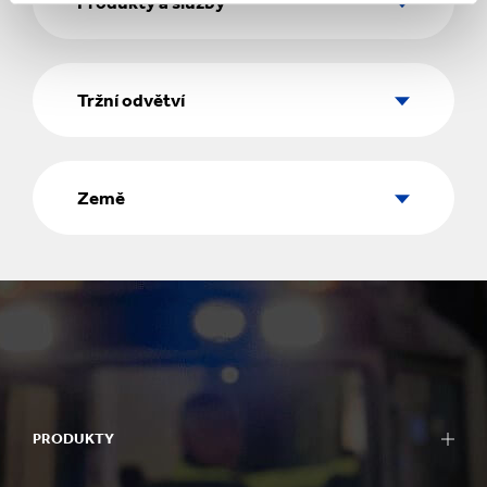
Produkty a služby
služby
Tržní
odvětví
Tržní odvětví
Země
Země
PRODUKTY