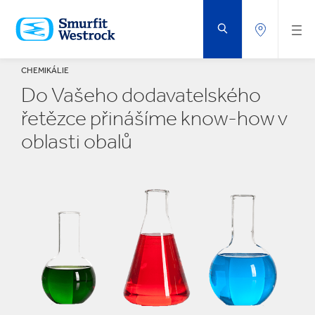
PŘEJÍT
NA
HLAVNÍ
OBSAH
CHEMIKÁLIE
Do Vašeho dodavatelského
řetězce přinášíme know-how v
oblasti obalů