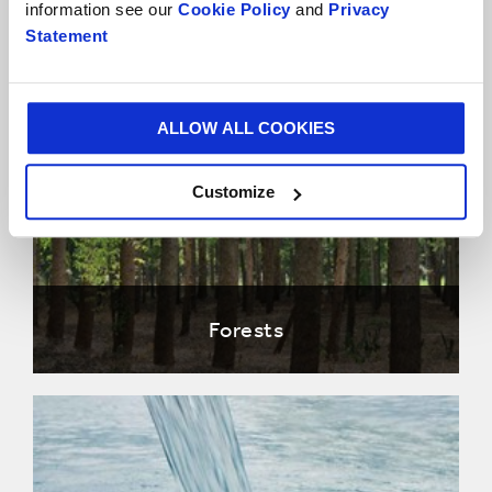
information see our
Cookie Policy
and
Privacy
Změna klimatu
Statement
ALLOW ALL COOKIES
Customize
Forests