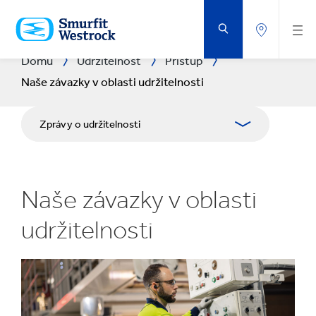
PŘEJÍT
NA
HLAVNÍ
OBSAH
Domů
Udržitelnost
Přístup
Naše závazky v oblasti udržitelnosti
Zprávy o udržitelnosti
Přístup
Naše závazky v oblasti
Planeta
udržitelnosti
Lidé
Podnikání s pozitivním dopadem
Centrum stahování