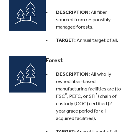
DESCRIPTION:
All fiber
sourced from responsibly
managed forests.
TARGET
:
Annual target of all.
Forest
DESCRIPTION:
All wholly
owned fiber-based
manufacturing facilities are (to
®
®
FSC
, PEFC, or SFI
) chain of
custody (COC) certified (2-
year grace period for all
acquired facilities).
TARGET:
Annual target of all.