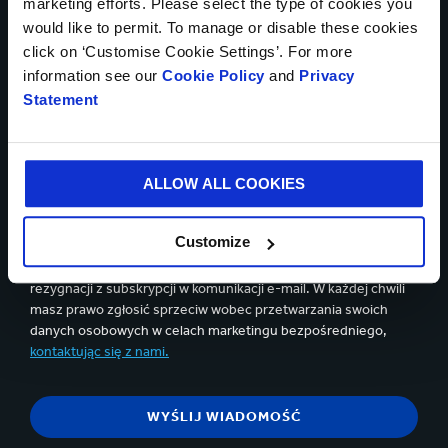
marketing efforts. Please select the type of cookies you
Załączniki
would like to permit. To manage or disable these cookies
click on ‘Customise Cookie Settings’. For more
information see our
Cookie Policy
and
Privacy
Statement
Maksymalna ilość plików: 5, maksymalna wielkość każdego
pliku: (5 Mb).
ALLOW ALL COOKIES
Tak, chcę otrzymywać aktualności od Smurfit Westrock
i akceptuję treść oświadczenia o
ochronie prywatności
.
Customize
Możesz zrezygnować w każdej chwili za pomocą linka
rezygnacji z subskrypcji w komunikacji e-mail. W każdej chwili
masz prawo zgłosić sprzeciw wobec przetwarzania swoich
danych osobowych w celach marketingu bezpośredniego,
kontaktując się z nami.