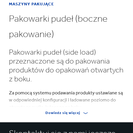
MASZYNY PAKUJĄCE
Pakowarki pudeł (boczne
pakowanie)
Pakowarki pudeł (side load)
przeznaczone są do pakowania
produktów do opakowań otwartych
z boku.
Za pomocą systemu podawania produkty ustawiane są
w odpowiedniej konfiguracji i ładowane poziomo do
otwartego pudła, leżącego na boku.
Dowiedz się więcej
Poziome pakowarki pudeł są dostępne w wielu
rozmiarach ramy. Oferujemy szeroką gamę systemów