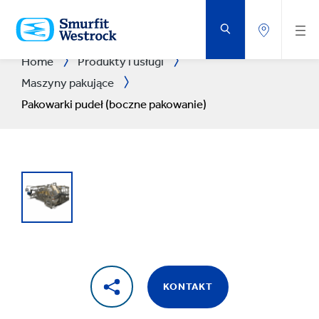
PRZEJDŹ
DO
GŁÓWNEJ
ZAWARTOŚCI
STRONY
Home
Produkty i usługi
Maszyny pakujące
Pakowarki pudeł (boczne pakowanie)
KONTAKT