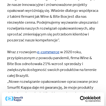
że nasze innowacyjne i zrównoważone projekty
opakowań wyróżniają się. Właśnie dlatego współpraca
z takimi firmami jak Wine & Bite Box jest dla nas
niezwykle cenna. Podejmujemy wyzwanie ulepszania i
rozwijania naszych rozwiązań opakowaniowych, aby
sprostać zmieniającym się potrzebom klientów i
poszerzać nasze kompetencje”.
Wraz z rozwojem
e-commerce
w 2020 roku,
przyśpieszonym z powodu pandemii, firma Wine &
Bite Box odnotowała 21% wzrost sprzedaży i
zwiększyła dostępność swoich produktów na terenie
całej Brazylii.
„Nowe rozwiązanie opakowaniowe opracowane przez
Smurfit Kappa daje mi gwarancję, że moje produkty
dotrą bezpiecznie do klientów przebywających w
każdym zakątku Brazylii, jednocześnie zapewniając im
pozytywne wrażenia” – powiedziała Myriam Echeverri,