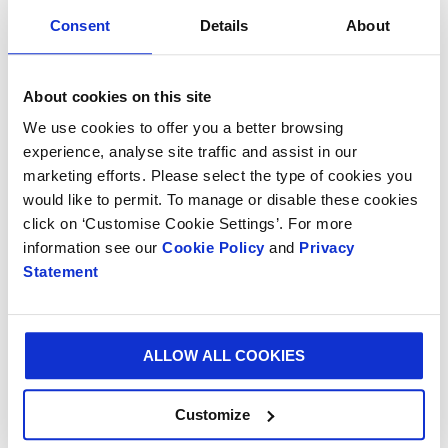
sommelierka i założycielka firmy Wine & Bit Box.
Consent
Details
About
„Każde z moich pudełek degustacyjnych jest
wyjątkowe, a ta wyjątkowość zaczyna się od
About cookies on this site
opakowania. To wielki zaszczyt otrzymać tę nagrodę
We use cookies to offer you a better browsing
razem ze Smurfit Kappa, ponieważ nie tylko pracujemy
experience, analyse site traffic and assist in our
nad czymś, co jest innowacyjne i zrównoważone, ale
marketing efforts. Please select the type of cookies you
także zapewnia klientom najlepsze wrażenia podczas
would like to permit. To manage or disable these cookies
rozpakowywania”.
click on ‘Customise Cookie Settings’. For more
information see our
Cookie Policy
and
Privacy
Smurfit Kappa jest znana z projektu
Better Planet
Statement
Packaging
, w ramach którego tworzone jest portfolio
innowacyjnych rozwiązań opakowaniowych,
zaprojektowanych w sposób bardziej zrównoważony i
dostosowany do potrzeb klientów.
ALLOW ALL COOKIES
Customize