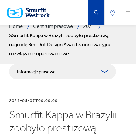
PRZEJDŹ
DO
GŁÓWNEJ
ZAWARTOŚCI
STRONY
Home
Centrum prasowe
2021
SSmurfit Kappa w Brazylii zdobyło prestiżową
nagrodę Red Dot Design Award za innowacyjne
rozwiązanie opakowaniowe
Informacje prasowe
Publikacje
2021-05-07T00:00:00
Relacje z mediami
Smurfit Kappa w Brazylii
Blog
zdobyło prestiżową