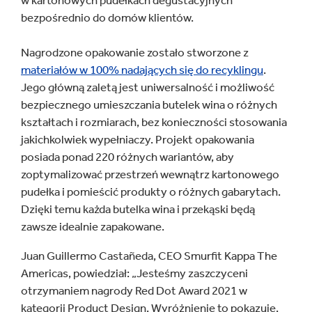
w kartonowych pudełkach degustacyjnych
bezpośrednio do domów klientów.
Nagrodzone opakowanie zostało stworzone z
materiałów w 100% nadających się do recyklingu
.
Jego główną zaletą jest uniwersalność i możliwość
bezpiecznego umieszczania butelek wina o różnych
kształtach i rozmiarach, bez konieczności stosowania
jakichkolwiek wypełniaczy. Projekt opakowania
posiada ponad 220 różnych wariantów, aby
zoptymalizować przestrzeń wewnątrz kartonowego
pudełka i pomieścić produkty o różnych gabarytach.
Dzięki temu każda butelka wina i przekąski będą
zawsze idealnie zapakowane.
Juan Guillermo Castañeda, CEO Smurfit Kappa The
Americas, powiedział: „Jesteśmy zaszczyceni
otrzymaniem nagrody Red Dot Award 2021 w
kategorii Product Design. Wyróżnienie to pokazuje,