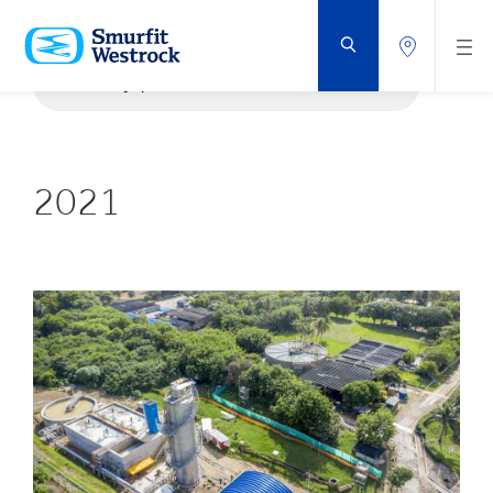
PRZEJDŹ
DO
GŁÓWNEJ
ZAWARTOŚCI
Informacje prasowe
STRONY
Publikacje
2021
Relacje z mediami
Blog