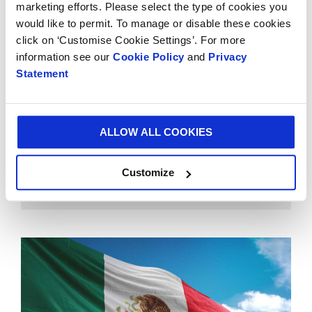
marketing efforts. Please select the type of cookies you
would like to permit. To manage or disable these cookies
click on ‘Customise Cookie Settings’. For more
information see our
Cookie Policy
and
Privacy
Statement
ALLOW ALL COOKIES
NEWS
07/28/2021 00:00:00
Customize
Smurfit Kappa kupuje nowoczesną papiernię o zdolności
produkcyjnej wynoszącej 600 tysięcy ton