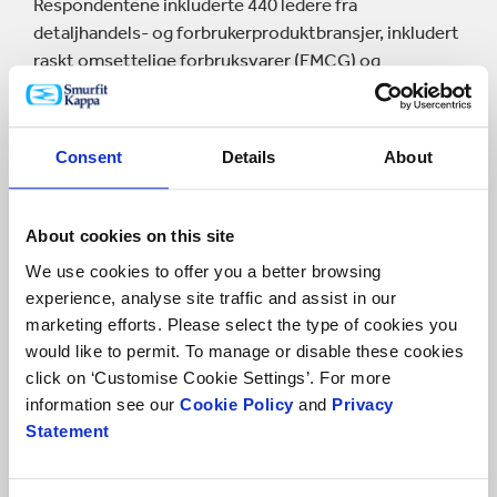
Respondentene inkluderte 440 ledere fra
detaljhandels- og forbrukerproduktbransjer, inkludert
raskt omsettelige forbruksvarer (FMCG) og
netthandel. Alle respondentene har oversikt over
eller ansvar for organisasjonens bærekraftstiltak, og
25 % av dem har topplederroller. De ble hentet fra
Consent
Details
About
elleve store markeder: Colombia, Frankrike, Tyskland,
Irland, Italia, Mexico, Nederland, Polen, Spania,
Storbritannia og USA. Det gjør at vi kan analysere
About cookies on this site
regionale forskjeller i hvordan bedrifter arbeider med
We use cookies to offer you a better browsing
åpenhet rundt bærekraft – for eksempel mellom
experience, analyse site traffic and assist in our
Europa og Amerika.
marketing efforts. Please select the type of cookies you
would like to permit. To manage or disable these cookies
I tillegg til den kvantitative forskningen gjennomførte
click on ‘Customise Cookie Settings’. For more
FT Longitude også en rekke dybdeintervjuer med:
information see our
Cookie Policy
and
Privacy
Statement