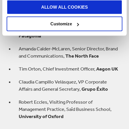
ALLOW ALL COOKIES
Simon Boas Hoffmeyer, Senior Director, Group
Sustainability & ESG,
Carlsberg Group
Customize
Nina Hajikhanian, Director, DTC EMEA,
Patagonia
Amanda Calder-McLaren, Senior Director, Brand
and Communications,
The North Face
Tim Orton, Chief Investment Officer,
Aegon UK
Claudia Campillo Velásquez, VP Corporate
Affairs and General Secretary,
Grupo Éxito
Robert Eccles, Visiting Professor of
Management Practice, Saïd Business School,
University of Oxford