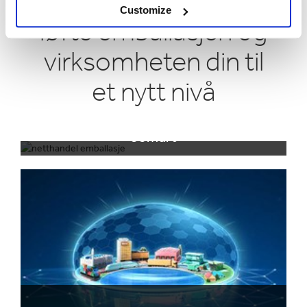
Tjenester som kan
Customize
løfte emballasjen og
virksomheten din til
et nytt nivå
eSmart