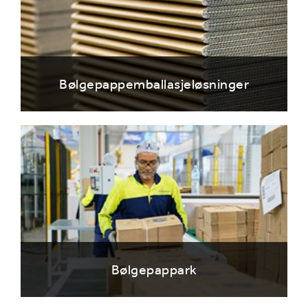
Bølgepappemballasjeløsninger
Bølgepappark