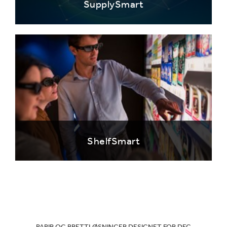
SupplySmart
ShelfSmart
PAPIR OG BRETTLØSNINGER DESIGNET FOR DEG