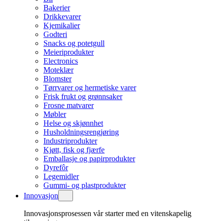
Bakerier
Drikkevarer
Kjemikalier
Godteri
Snacks og potetgull
Meieriprodukter
Electronics
Moteklær
Blomster
Tørrvarer og hermetiske varer
Frisk frukt og grønnsaker
Frosne matvarer
Møbler
Helse og skjønnhet
Husholdningsrengjøring
Industriprodukter
Kjøtt, fisk og fjærfe
Emballasje og papirprodukter
Dyrefôr
Legemidler
Gummi- og plastprodukter
Innovasjon
Innovasjonsprosessen vår starter med en vitenskapelig