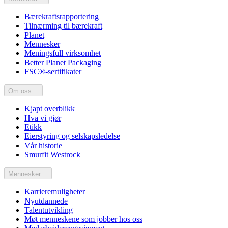
Bærekraftsrapportering
Tilnærming til bærekraft
Planet
Mennesker
Meningsfull virksomhet
Better Planet Packaging
FSC®-sertifikater
Om oss
Kjapt overblikk
Hva vi gjør
Etikk
Eierstyring og selskapsledelse
Vår historie
Smurfit Westrock
Mennesker
Karrieremuligheter
Nyutdannede
Talentutvikling
Møt menneskene som jobber hos oss