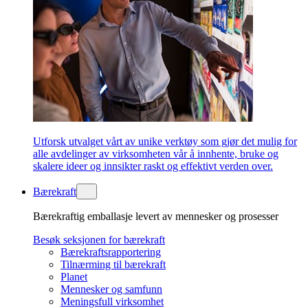
Utforsk utvalget vårt av unike verktøy som gjør det mulig for
alle avdelinger av virksomheten vår å innhente, bruke og
skalere ideer og innsikter raskt og effektivt verden over.
Bærekraft
Bærekraftig emballasje levert av mennesker og prosesser
Besøk seksjonen for bærekraft
Bærekraftsrapportering
Tilnærming til bærekraft
Planet
Mennesker og samfunn
Meningsfull virksomhet