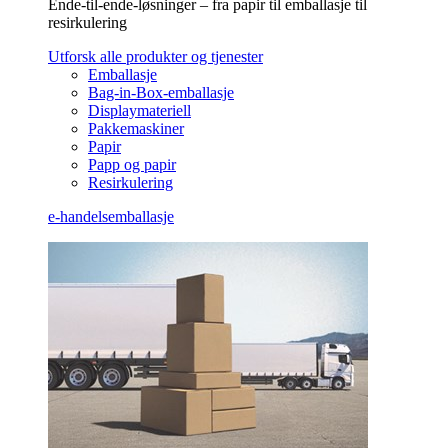
Ende-til-ende-løsninger – fra papir til emballasje til
resirkulering
Utforsk alle produkter og tjenester
Emballasje
Bag-in-Box-emballasje
Displaymateriell
Pakkemaskiner
Papir
Papp og papir
Resirkulering
e-handelsemballasje