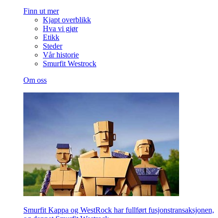
Finn ut mer
Kjapt overblikk
Hva vi gjør
Etikk
Steder
Vår historie
Smurfit Westrock
Om oss
Smurfit Kappa og WestRock har fullført fusjonstransaksjonen,