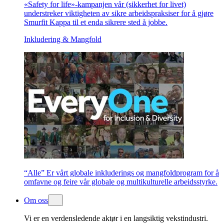
«Safety for life»-kampanjen vår (sikkerhet for livet)
understreker viktigheten av sikre arbeidspraksiser for å gjøre
Smurfit Kappa til et enda sikrere sted å jobbe.
Inkludering & Mangfold
“Alle” Er vårt globale inkluderings og mangfoldprogram for å
omfavne og feire vår globale og multikulturelle arbeidsstyrke.
Om oss
Vi er en verdensledende aktør i en langsiktig vekstindustri.