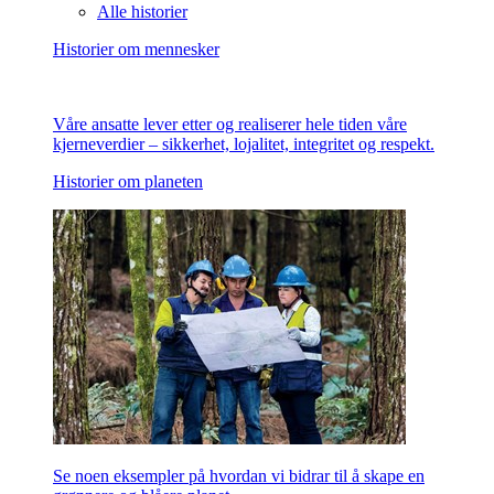
Alle historier
Historier om mennesker
Våre ansatte lever etter og realiserer hele tiden våre
kjerneverdier – sikkerhet, lojalitet, integritet og respekt.
Historier om planeten
Se noen eksempler på hvordan vi bidrar til å skape en