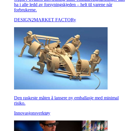
ha i alle ledd av forsyningskjeden – helt til varene når
forbrukerne.
DESIGN2MARKET FACTORy
Den raskeste måten å lansere ny emballasje med minimal
risiko.
Innovasjonsverktøy