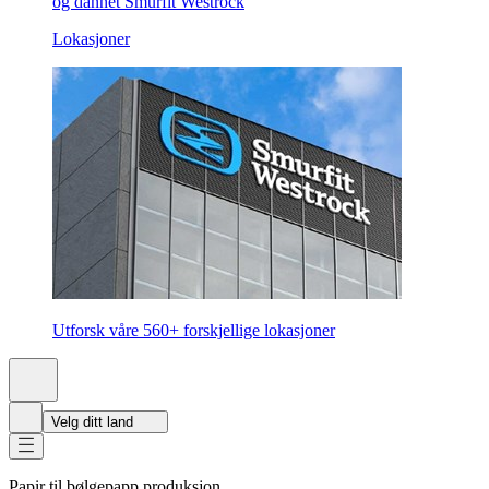
og dannet Smurfit Westrock
Lokasjoner
Utforsk våre 560+ forskjellige lokasjoner
Velg ditt land
Papir til bølgepapp produksjon