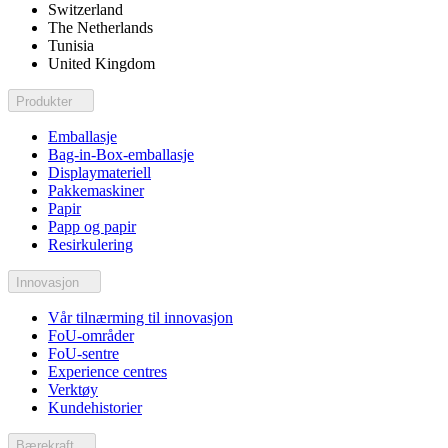
Switzerland
The Netherlands
Tunisia
United Kingdom
Produkter
Emballasje
Bag-in-Box-emballasje
Displaymateriell
Pakkemaskiner
Papir
Papp og papir
Resirkulering
Innovasjon
Vår tilnærming til innovasjon
FoU-områder
FoU-sentre
Experience centres
Verktøy
Kundehistorier
Bærekraft