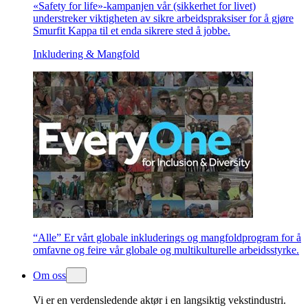
«Safety for life»-kampanjen vår (sikkerhet for livet)
understreker viktigheten av sikre arbeidspraksiser for å gjøre
Smurfit Kappa til et enda sikrere sted å jobbe.
Inkludering & Mangfold
“Alle” Er vårt globale inkluderings og mangfoldprogram for å
omfavne og feire vår globale og multikulturelle arbeidsstyrke.
Om oss
Vi er en verdensledende aktør i en langsiktig vekstindustri.