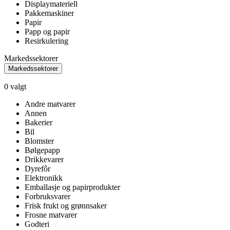
Displaymateriell
Pakkemaskiner
Papir
Papp og papir
Resirkulering
Markedssektorer
Markedssektorer
0
valgt
Andre matvarer
Annen
Bakerier
Bil
Blomster
Bølgepapp
Drikkevarer
Dyrefôr
Elektronikk
Emballasje og papirprodukter
Forbruksvarer
Frisk frukt og grønnsaker
Frosne matvarer
Godteri