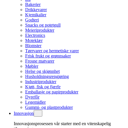
Bakerier
Drikkevarer
Kjemikalier
Godteri
Snacks og potetgull
Meieriprodukter
Electronics
Moteklær
Blomster
Tørrvarer og hermetiske varer
Frisk frukt og grønnsaker
Frosne matvarer
Møbler
Helse og skjønnhet
Husholdningsrengjøring
Industriprodukter
Kjøtt, fisk og fjærfe
Emballasje og papirprodukter
Dyrefôr
Legemidler
Gummi- og plastprodukter
Innovasjon
Innovasjonsprosessen vår starter med en vitenskapelig