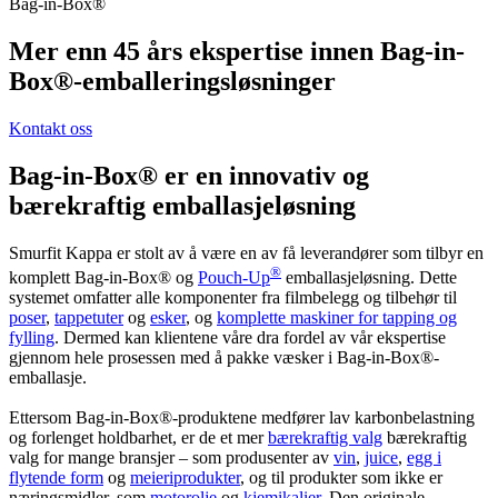
Bag-in-Box®
Mer enn 45 års ekspertise innen Bag-in-
Box®-emballeringsløsninger
Kontakt oss
Bag-in-Box® er en innovativ og
bærekraftig emballasjeløsning
Smurfit Kappa er stolt av å være en av få leverandører som tilbyr en
®
komplett Bag-in-Box® og
Pouch-Up
emballasjeløsning. Dette
systemet omfatter alle komponenter fra filmbelegg og tilbehør til
poser
,
tappetuter
og
esker
, og
komplette maskiner for tapping og
fylling
. Dermed kan klientene våre dra fordel av vår ekspertise
gjennom hele prosessen med å pakke væsker i Bag-in-Box®-
emballasje.
Ettersom Bag-in-Box®-produktene medfører lav karbonbelastning
og forlenget holdbarhet, er de et mer
bærekraftig valg
bærekraftig
valg for mange bransjer – som produsenter av
vin
,
juice
,
egg i
flytende form
og
meieriprodukter
, og til produkter som ikke er
næringsmidler, som
motorolje
og
kjemikalier
. Den originale