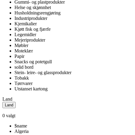
Gummi- og plastprodukter
Helse og skjønnhet
Husholdningsrengjøring
Industriprodukter
Kjemikalier
Kjøtt fisk og fjærfe
Legemidler
Mejeriprodukter
Møbler
Moteklær
Papir
Snacks og potetgull
solid bord
Stein- leire- og glassprodukter
Tobakk
Tørrvarer
Utstanset kartong
Land
Land
0
valgt
$name
Algeria