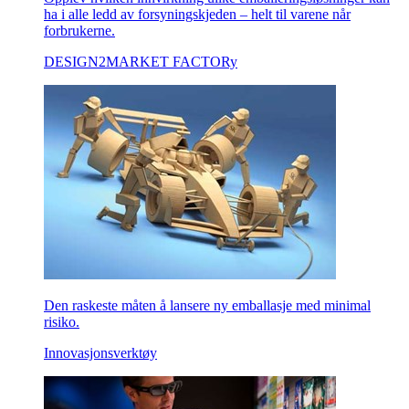
ha i alle ledd av forsyningskjeden – helt til varene når
forbrukerne.
DESIGN2MARKET FACTORy
Den raskeste måten å lansere ny emballasje med minimal
risiko.
Innovasjonsverktøy