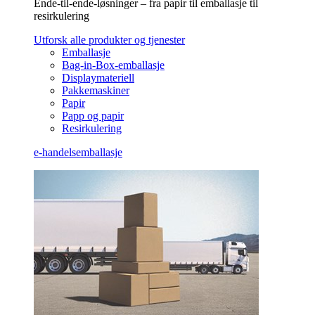
Ende-til-ende-løsninger – fra papir til emballasje til
resirkulering
Utforsk alle produkter og tjenester
Emballasje
Bag-in-Box-emballasje
Displaymateriell
Pakkemaskiner
Papir
Papp og papir
Resirkulering
e-handelsemballasje