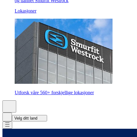
og dannet Smurfit Westrock
Lokasjoner
Utforsk våre 560+ forskjellige lokasjoner
Velg ditt land