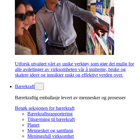
Utforsk utvalget vårt av unike verktøy som gjør det mulig for
alle avdelinger av virksomheten vår å innhente, bruke og
skalere ideer og innsikter raskt og effektivt verden over.
Bærekraft
Bærekraftig emballasje levert av mennesker og prosesser
Besøk seksjonen for bærekraft
Bærekraftsrapportering
Tilnærming til bærekraft
Planet
Mennesker og samfunn
Meningsfull virksomhet