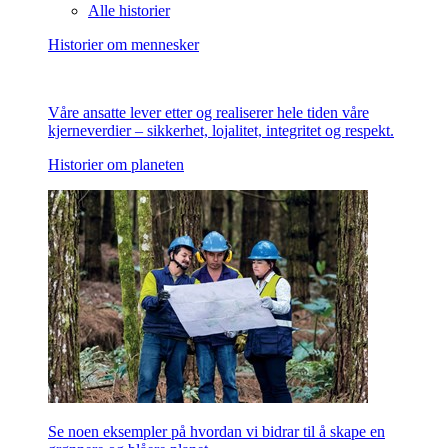
Alle historier
Historier om mennesker
Våre ansatte lever etter og realiserer hele tiden våre
kjerneverdier – sikkerhet, lojalitet, integritet og respekt.
Historier om planeten
Se noen eksempler på hvordan vi bidrar til å skape en