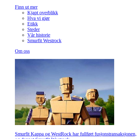
Finn ut mer
Kjapt overblikk
Hva vi gjør
Etikk
Steder
Vår historie
Smurfit Westrock
Om oss
Smurfit Kappa og WestRock har fullført fusjonstransaksjonen,