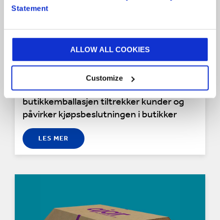
Statement
ALLOW ALL COOKIES
FORDELENE MED BUTIKKEMBALLASJE
Customize
Finn ut hvordan den riktige
butikkemballasjen tiltrekker kunder og
påvirker kjøpsbeslutningen i butikker
LES MER