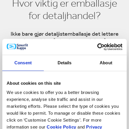
Hvor viktig er emballasje
for detaljhandel?
Ikke bare gjør detaljistemballasje det lettere
for butikker å vise frem og fylle på
produktene dine, men den bør også fange
kunders øyne, lokke dem til å se nærmere, og
til slutt oppmuntre dem til å ta produktet ditt
Consent
Details
About
og foreta et kjøp.
About cookies on this site
We use cookies to offer you a better browsing
experience, analyse site traffic and assist in our
marketing efforts. Please select the type of cookies you
would like to permit. To manage or disable these cookies
click on ‘Customise Cookie Settings’. For more
information see our
Cookie Policy
and
Privacy