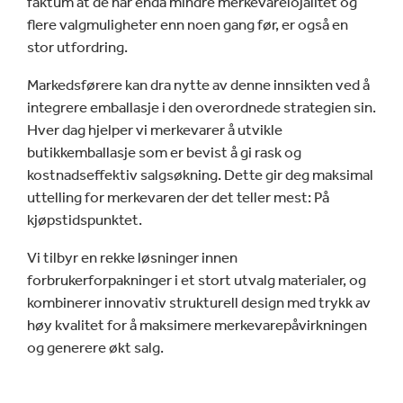
faktum at de har enda mindre merkevarelojalitet og
flere valgmuligheter enn noen gang før, er også en
stor utfordring.
Markedsførere kan dra nytte av denne innsikten ved å
integrere emballasje i den overordnede strategien sin.
Hver dag hjelper vi merkevarer å utvikle
butikkemballasje som er bevist å gi rask og
kostnadseffektiv salgsøkning. Dette gir deg maksimal
uttelling for merkevaren der det teller mest: På
kjøpstidspunktet.
Vi tilbyr en rekke løsninger innen
forbrukerforpakninger i et stort utvalg materialer, og
kombinerer innovativ strukturell design med trykk av
høy kvalitet for å maksimere merkevarepåvirkningen
og generere økt salg.