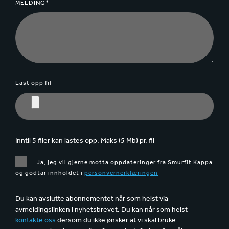
MELDING*
Last opp fil
Inntil 5 filer kan lastes opp. Maks (5 Mb) pr. fil
Ja, jeg vil gjerne motta oppdateringer fra Smurfit Kappa
og godtar innholdet i
personvernerklæringen
Du kan avslutte abonnementet når som helst via
avmeldingslinken i nyhetsbrevet. Du kan når som helst
kontakte oss
dersom du ikke ønsker at vi skal bruke