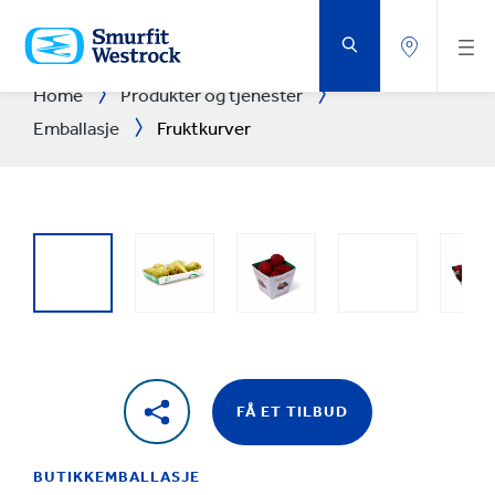
GÅ
TIL
HOVEDINNHOLD
Home
Produkter og tjenester
Emballasje
Fruktkurver
FÅ ET TILBUD
BUTIKKEMBALLASJE