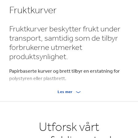
Fruktkurver
Fruktkurver beskytter frukt under
transport, samtidig som de tilbyr
forbrukerne utmerket
produktsynlighet.
Papirbaserte kurver og brett tilbyr en erstatning for
polystyren eller plastbrett.
Les mer
Våre kurver er laget av bølgepapp eller massiv papp, er
100 % biologisk nedbrytbare og laget av en fornybar
ressurs. Kurver med trykk av høy kvalitet gjør at du kan
benytte farge og grafikk for å tiltrekke deg
Utforsk vårt
oppmerksomhet fra forbrukere i detaljhandelmiljøet,
noe som fører til økt salg.