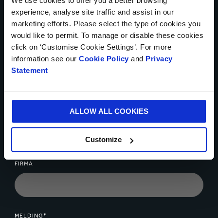
We use cookies to offer you a better browsing
TELEFONNUMMER
experience, analyse site traffic and assist in our
marketing efforts. Please select the type of cookies you
would like to permit. To manage or disable these cookies
click on ‘Customise Cookie Settings’. For more
information see our
Cookie Policy
and
Privacy
E-POSTADRESSE*
Statement
ALLOW ALL COOKIES
STED*
Customize
FIRMA
MELDING*