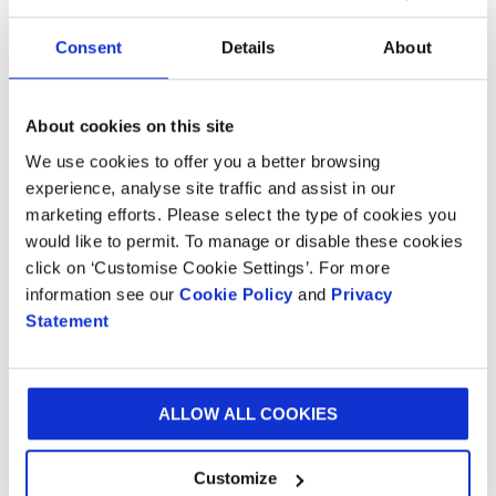
Live demo av Cobot og Aseteks Racing Simulator
I løpet av messedagene vil vi også vise en pakke-
Consent
Details
About
cobot som demonstrerer hvordan den effektivt kan
optimere pakkeprosessen og øke produktiviteten. For
About cookies on this site
de som leter etter litt adrenalin, vil vi også ha en
racingsimulator fra vår kunde Asetek hvor besøkende
We use cookies to offer you a better browsing
kan teste sine evner. Vi vil også vise
experience, analyse site traffic and assist in our
emballasjeløsningen Asetek har valgt for sine
marketing efforts. Please select the type of cookies you
produkter.
would like to permit. To manage or disable these cookies
click on ‘Customise Cookie Settings’. For more
Gratis inngang til messen
information see our
Cookie Policy
and
Privacy
Via vår lenke får du gratis inngangsbillett til Scanpack
Statement
2024.
Klikk her for å registrere deg og sikre deg plass.
Velkommen til Smurfit Westrock på Scanpack 2024.
Håper vi sees!
ALLOW ALL COOKIES
Dato:
22-25 oktober
Sted:
Stand E02:01, Svenska Mässan, Göteborg
Customize