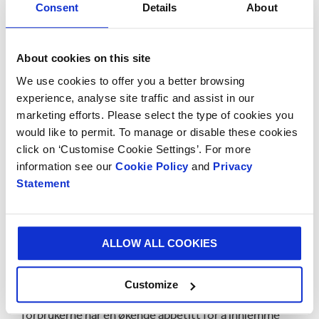
Consent
Details
About
bærekraftige. Det er ofte slik at forbrukerne ikke vet
hvilke merker som har forpliktet seg til å jobbe for en
bærekraftig praksis. Forskningen fremhevet at over
About cookies on this site
to tredeler (69 %) av forbrukerne oppga at de ikke
We use cookies to offer you a better browsing
alltid stolte på merker og forhandlere som sier at de er
experience, analyse site traffic and assist in our
bærekraftige, og bare 36 % tror at merkevarer og
marketing efforts. Please select the type of cookies you
forhandlere gjør nok for å være bærekraftige.
would like to permit. To manage or disable these cookies
click on ‘Customise Cookie Settings’. For more
Det er imidlertid ofte en utfordring for forbrukerne å
information see our
Cookie Policy
and
Privacy
ta utelukkende bærekraftige valg. Butikkundene lever
Statement
travle liv, og har ofte prioriteringer som kommer i
konflikt med hverandre. Prisen kan forbli en barriere
når det gjelder motekjøp, og 76 % av forbrukerne sier
at de ville kjøpt mer bærekraftig mote hvis den var
ALLOW ALL COOKIES
rimeligere. Legger vi dette sammen med funnene om
at halvparten av forbrukerne vil betale mer for
Customize
bærekraftig emballasje og levering, ser vi at
forbrukerne har en økende appetitt for å innlemme