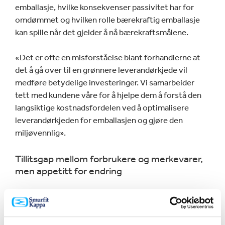
emballasje, hvilke konsekvenser passivitet har for
omdømmet og hvilken rolle bærekraftig emballasje
kan spille når det gjelder å nå bærekraftsmålene.
«Det er ofte en misforståelse blant forhandlerne at
det å gå over til en grønnere leverandørkjede vil
medføre betydelige investeringer. Vi samarbeider
tett med kundene våre for å hjelpe dem å forstå den
langsiktige kostnadsfordelen ved å optimalisere
leverandørkjeden for emballasjen og gjøre den
miljøvennlig».
Tillitsgap mellom forbrukere og merkevarer,
men appetitt for endring
Rapporten
trekker også frem muligheten som
merkevarer og selskaper har til å bygge tillit hos
forbrukerne. Forbrukerne ønsker å bli mer