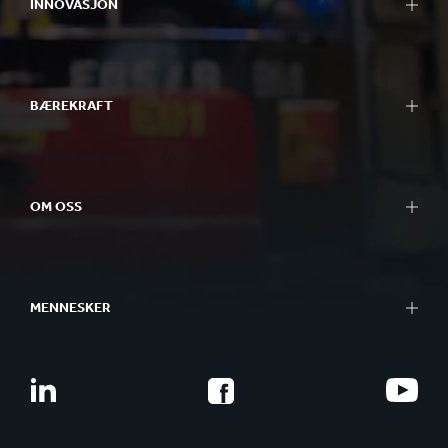
INNOVASJON
BÆREKRAFT
OM OSS
MENNESKER