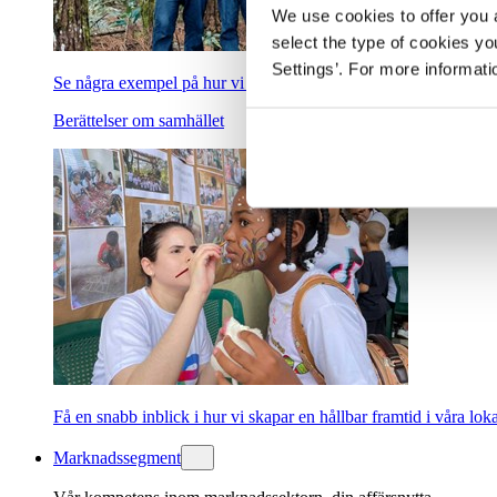
We use cookies to offer you a
select the type of cookies y
Settings’. For more informat
Se några exempel på hur vi hjälper till att skapa en grönare och 
Berättelser om samhället
Få en snabb inblick i hur vi skapar en hållbar framtid i våra lok
Marknadssegment