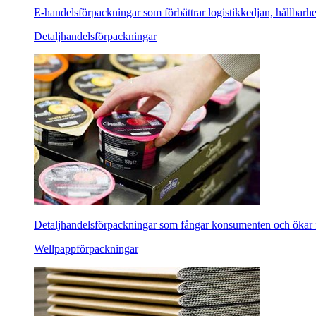
E-handelsförpackningar som förbättrar logistikkedjan, hållbarh
Detaljhandelsförpackningar
Detaljhandelsförpackningar som fångar konsumenten och ökar f
Wellpappförpackningar