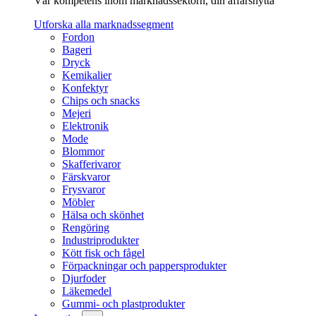
Vår kompetens inom marknadssektorn, din affärsnytta
Utforska alla marknadssegment
Fordon
Bageri
Dryck
Kemikalier
Konfektyr
Chips och snacks
Mejeri
Elektronik
Mode
Blommor
Skafferivaror
Färskvaror
Frysvaror
Möbler
Hälsa och skönhet
Rengöring
Industriprodukter
Kött fisk och fågel
Förpackningar och pappersprodukter
Djurfoder
Läkemedel
Gummi- och plastprodukter