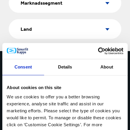
Marknadssegment
Land
Land
Kontakta oss
Consent
Details
About
* Obligatoriska fält
DITT NAMN*
About cookies on this site
We use cookies to offer you a better browsing
experience, analyse site traffic and assist in our
marketing efforts. Please select the type of cookies you
LAND*
would like to permit. To manage or disable these cookies
click on ‘Customise Cookie Settings’. For more