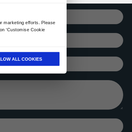
DIN E-
POSTADRESS*
ur marketing efforts. Please
k on ‘Customise Cookie
ORT*
LLOW ALL COOKIES
FÖRETAG*