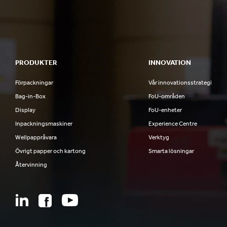
PRODUKTER
INNOVATION
Förpackningar
Vår innovationsstrategi
Bag-in-Box
FoU-områden
Display
FoU-enheter
Inpackningsmaskiner
Experience Centre
Wellpappråvara
Verktyg
Övrigt papper och kartong
Smarta lösningar
Återvinning