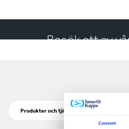
Besök ett av vå
Produkter
och
Produkter och tjänster
tjänster
Consent