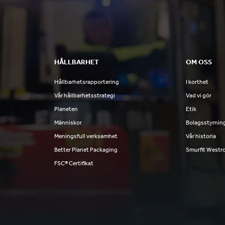
HÅLLBARHET
OM OSS
Hållbarhetsrapportering
I korthet
Vår hållbarhetsstrategi
Vad vi gör
Planeten
Etik
Människor
Bolagsstyrnin
Meningsfull verksamhet
Vår historia
Better Planet Packaging
Smurfit Westr
FSC® Certifikat