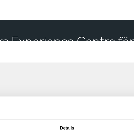
ra Experience Centre för
Marknadssegment
Marknadssegment
Details