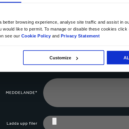
DITT NAMN*
 better browsing experience, analyse site traffic and assist in o
ou would like to permit. To manage or disable these cookies clic
ion see our
Cookie Policy
and
Privacy Statement
LAND*
Customize
A
TELEFONNUMMER
MEDDELANDE*
Ladda upp filer