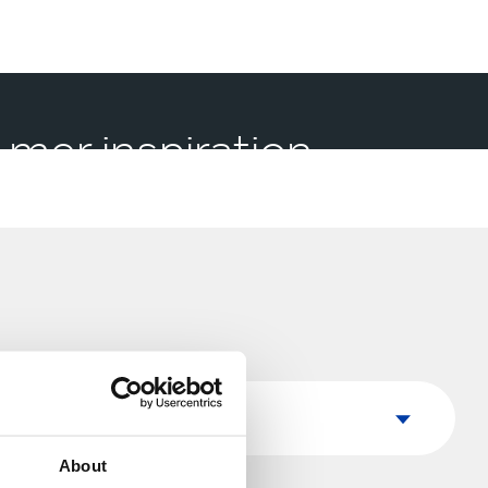
 mer inspiration
Land
Land
About