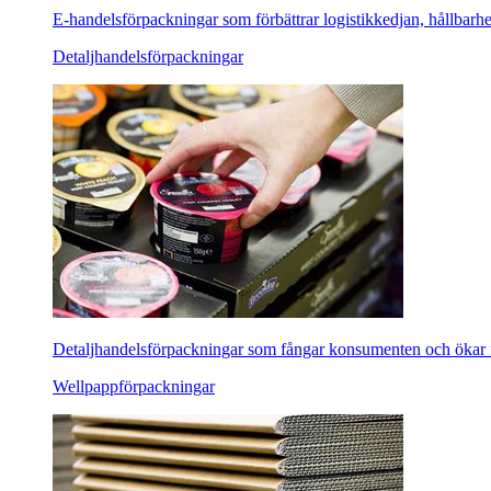
E-handelsförpackningar som förbättrar logistikkedjan, hållbarh
Detaljhandelsförpackningar
Detaljhandelsförpackningar som fångar konsumenten och ökar f
Wellpappförpackningar