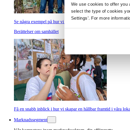
We use cookies to offer you a
select the type of cookies y
Settings’. For more informat
Se några exempel på hur vi hjälper till att skapa en grönare och 
Berättelser om samhället
Få en snabb inblick i hur vi skapar en hållbar framtid i våra lok
Marknadssegment