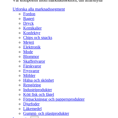
Vår kompetens inom marknadssektorn, din affärsnytta
Utforska alla marknadssegment
Fordon
Bageri
Dryck
Kemikalier
Konfektyr
Chips och snacks
Mejeri
Elektronik
Mode
Blommor
Skafferivaror
Färskvaror
Frysvaror
Möbler
Hälsa och skönhet
Rengöring
Industriprodukter
Kött fisk och fågel
Förpackningar och pappersprodukter
Djurfoder
Läkemedel
Gummi- och plastprodukter