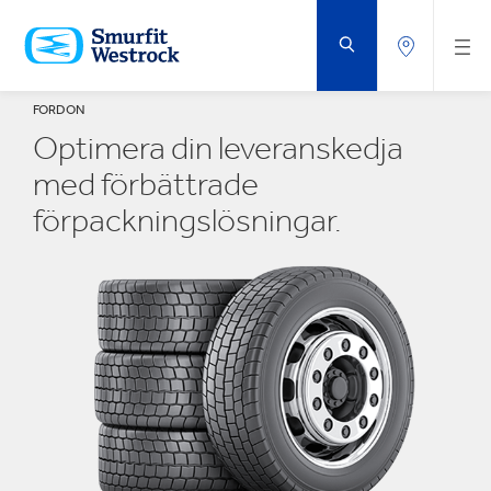
HOPPA
TILL
HUVUDINNEHÅLLET
FORDON
Optimera din leveranskedja
med förbättrade
förpackningslösningar.