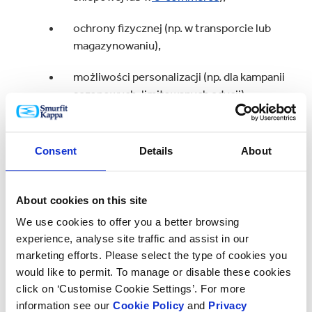
ochrony fizycznej (np. w transporcie lub
magazynowaniu),
możliwości personalizacji (np. dla kampanii
sezonowych, limitowanych edycji).
Rodzaje produktów, dla których opakowania
kaszerowane są szczególnie atrakcyjne:
Consent
Details
About
odzież i akcesoria modowe
,
About cookies on this site
biżuteria i dodatki,
We use cookies to offer you a better browsing
szkło i ceramika,
experience, analyse site traffic and assist in our
marketing efforts. Please select the type of cookies you
kosmetyki i produkty higieniczne,
would like to permit. To manage or disable these cookies
click on ‘Customise Cookie Settings’. For more
artykuły spożywcze (kawa, herbata,
information see our
Cookie Policy
and
Privacy