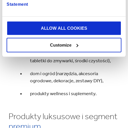
słodycze, alkohole),
Statement
zabawki i produkty dziecięce,
elektronika użytkowa
i akcesoria,
ALLOW ALL COOKIES
e-commerce,
Customize
chemia gospodarcza
(proszki do prania,
tabletki do zmywarki, środki czystości),
dom i ogród (narzędzia, akcesoria
ogrodowe, dekoracje, zestawy DIY),
produkty wellness i suplementy.
Produkty luksusowe i segment
premium