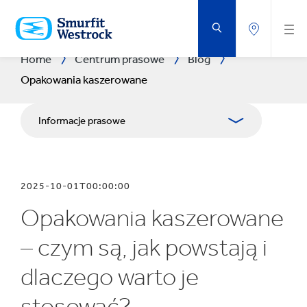
PRZEJDŹ
DO
GŁÓWNEJ
ZAWARTOŚCI
STRONY
Home
Centrum prasowe
Blog
Opakowania kaszerowane
Informacje prasowe
Publikacje
2025-10-01T00:00:00
Dla mediów
Opakowania kaszerowane
– czym są, jak powstają i
dlaczego warto je
stosować?