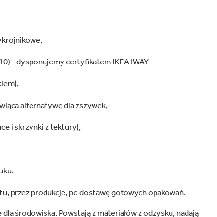
ykrojnikowe,
410) - dysponujemy certyfikatem IKEA IWAY
kiem),
wiąca alternatywę dla zszywek,
ace i skrzynki z tektury),
uku.
u, przez produkcje, po dostawę gotowych opakowań.
dla środowiska. Powstają z materiałów z odzysku, nadają