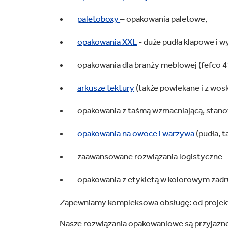
paletoboxy
– opakowania paletowe,
opakowania XXL
- duże pudła klapowe i w
opakowania dla branży meblowej (fefco 
arkusze tektury
(także powlekane i z wos
opakowania z taśmą wzmacniającą, stano
opakowania na owoce i warzywa
(pudła, t
zaawansowane rozwiązania logistyczne
opakowania z etykietą w kolorowym zadr
Zapewniamy kompleksowa obsługę: od projekt
Nasze rozwiązania opakowaniowe są przyjazne 