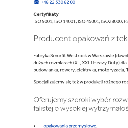
+48 22 330 82 00
osmetyki, zdrowie i uroda
Owoce i warzywa
Certyfikaty
ISO 9001, ISO 14001, ISO 45001, ISO28000, 
Producent opakowań z tekt
Fabryka Smurfit Westrock w Warszawie (dawnie
dużych rozmiarach (XL, XXL i Heavy Duty) dla 
budowlanka, rowery, elektryka, motoryzacja,
Specjalizujemy się też w produkcji różnego
Oferujemy szeroki wybór rozw
falistej o wysokiej wytrzymałoś
opakowania przemysłowe
,