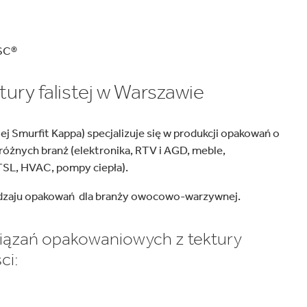
FSC®
ury falistej w Warszawie
j Smurfit Kappa) specjalizuje się w produkcji opakowań o
różnych branż (elektronika, RTV i AGD, meble,
 TSL, HVAC, pompy ciepła).
 rodzaju opakowań dla branży owocowo-warzywnej.
iązań opakowaniowych z tektury
ci: