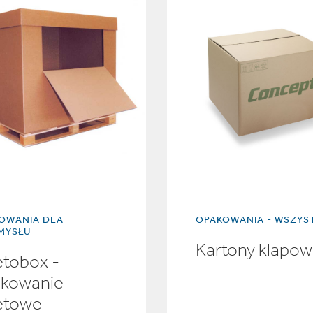
OWANIA DLA
OPAKOWANIA - WSZYS
MYSŁU
Kartony klapo
etobox -
kowanie
etowe