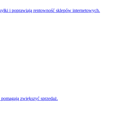
łki i poprawiają rentowność sklepów internetowych.
 pomagają zwiększyć sprzedaż.