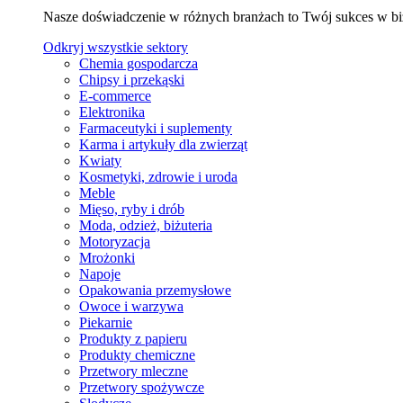
Nasze doświadczenie w różnych branżach to Twój sukces w bi
Odkryj wszystkie sektory
Chemia gospodarcza
Chipsy i przekąski
E-commerce
Elektronika
Farmaceutyki i suplementy
Karma i artykuły dla zwierząt
Kwiaty
Kosmetyki, zdrowie i uroda
Meble
Mięso, ryby i drób
Moda, odzież, biżuteria
Motoryzacja
Mrożonki
Napoje
Opakowania przemysłowe
Owoce i warzywa
Piekarnie
Produkty z papieru
Produkty chemiczne
Przetwory mleczne
Przetwory spożywcze