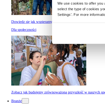
We use cookies to offer you a
select the type of cookies y
Settings’. For more informat
Dowiedz się jak wspieramy bardziej ekologiczną i niebieską pl
Dla społeczności
Zobacz jak budujemy zrównoważoną przyszłość w naszych spo
Branże