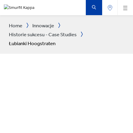
PRZEJDŹ
DO
GŁÓWNEJ
ZAWARTOŚCI
STRONY
Home
Innowacje
Historie sukcesu - Case Studies
Łubianki Hoogstraten