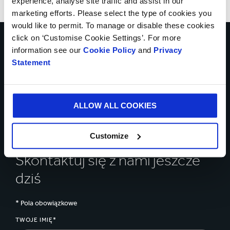
experience, analyse site traffic and assist in our
marketing efforts. Please select the type of cookies you
would like to permit. To manage or disable these cookies
click on ‘Customise Cookie Settings’. For more
information see our
Cookie Policy
and
Privacy
Porozmawiaj z naszymi
Statement
ekspertami o tym, jak
możemy pomóc sprostać
ALLOW ALL COOKIES
wyzwaniom Twojej firmy
Customize
Skontaktuj się z nami jeszcze
dziś
* Pola obowiązkowe
TWOJE IMIĘ*