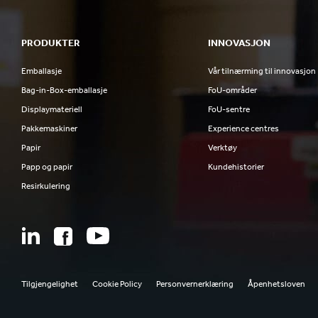
PRODUKTER
INNOVASJON
Emballasje
Vår tilnærming til innovasjon
Bag-in-Box-emballasje
FoU-områder
Displaymateriell
FoU-sentre
Pakkemaskiner
Experience centres
Papir
Verktøy
Papp og papir
Kundehistorier
Resirkulering
Tilgjengelighet
Cookie Policy
Personvernerklæring
Åpenhetsloven