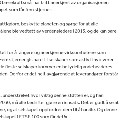
30 bærekraftsmål har blitt anerkjent av organisasjonen
g
pet som får fem stjerner.
attigdom, beskytte planeten og sørge for at alle
ålene ble vedtatt av verdensledere i 2015, og de kan bare
ttet for å rangere og anerkjenne virksomhetene som
em stjerner gis bare til selskaper som aktivt involverer
 de fleste selskaper kommer en betydelig andel av deres
en. Derfor er det helt avgjørende at leverandører forstår
, understreket hvor viktig denne støtten er, og han
030, må alle bedrifter gjøre en innsats. Det er godt å se at
ne, og at selskapet oppfordrer dem til å handle. Og denne
selskapet i FTSE 100 som får det!»