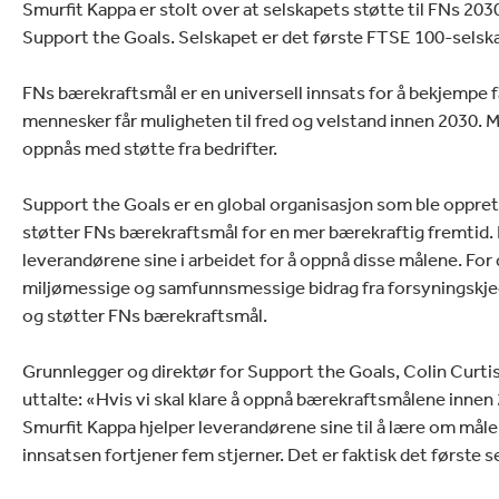
lectronics
Smurfit Kappa er stolt over at selskapets støtte til FNs 20
Husholdningsrengjørin
Support the Goals. Selskapet er det første FTSE 100-selska
FNs bærekraftsmål er en universell innsats for å bekjempe f
mennesker får muligheten til fred og velstand innen 2030. M
oppnås med støtte fra bedrifter.
Support the Goals er en global organisasjon som ble oppre
støtter FNs bærekraftsmål for en mer bærekraftig fremtid. F
leverandørene sine i arbeidet for å oppnå disse målene. For
miljømessige og samfunnsmessige bidrag fra forsyningskjed
og støtter FNs bærekraftsmål.
Grunnlegger og direktør for Support the Goals, Colin Curtis
uttalte: «Hvis vi skal klare å oppnå bærekraftsmålene innen 2
Smurfit Kappa hjelper leverandørene sine til å lære om måle
innsatsen fortjener fem stjerner. Det er faktisk det første 