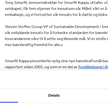
Tony Smurfit, konserndirektør for Smurfit Kappa, uttalte: «D
selskapet, får fem stjerner for innsatsen vår. Målet vårt er
emballasje, og vi fortsetter vår innsats for å støtte og bidr
Steven Stoffer, Group VP of Sustainable Development i Smurf
vår vellykkede innsats for å forbedre standarden for bærekraf
leverandørene våre til å sette seg liknende mål. Vi er stolte 
mer bærekraftig fremtid for alle.»
Smurfit Kappa presenterte nylig sine nye bærekraftsmål bas
rapportert siden 2005, og som er en del av
forpliktelsene i 
fortsatte fokus på bærekraft, med mål om miljømessig og 
mener det gir de beste resultatene.
Details