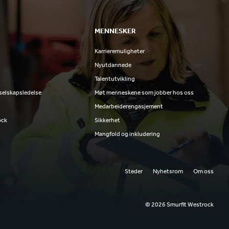
MENNESKER
k
Karrieremuligheter
Nyutdannede
Talentutvikling
 selskapsledelse
Møt menneskene som jobber hos oss
Medarbeiderengasjement
ock
Sikkerhet
Mangfold og inkludering
Steder
Nyhetsrom
Om oss
© 2026 Smurfit Westrock