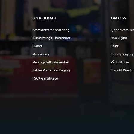
BÆREKRAFT
OM OSS
Bærekraftsrapportering
Kjapt overblik
Tilnærming til bærekraft
Hva vi gjør
Planet
Etikk
Mennesker
Eierstyring og
Meningsfull virksomhet
Vår historie
Better Planet Packaging
Smurfit Westr
FSC®-sertifikater