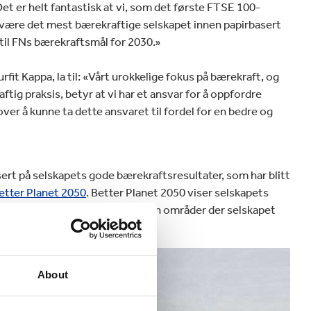
et er helt fantastisk at vi, som det første FTSE 100-
 å være det mest bærekraftige selskapet innen papirbasert
a til FNs bærekraftsmål for 2030.»
it Kappa, la til: «Vårt urokkelige fokus på bærekraft, og
tig praksis, betyr at vi har et ansvar for å oppfordre
over å kunne ta dette ansvaret til fordel for en bedre og
ert på selskapets gode bærekraftsresultater, som har blitt
Better Planet 2050
. Better Planet 2050 viser selskapets
samfunnsmessig bærekraft innen områder der selskapet
About