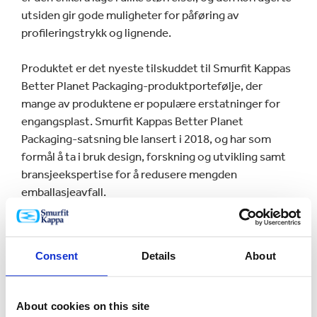
utsiden gir gode muligheter for påføring av
profileringstrykk og lignende.
Produktet er det nyeste tilskuddet til Smurfit Kappas
Better Planet Packaging-produktportefølje, der
mange av produktene er populære erstatninger for
engangsplast. Smurfit Kappas Better Planet
Packaging-satsning ble lansert i 2018, og har som
formål å ta i bruk design, forskning og utvikling samt
bransjeekspertise for å redusere mengden
emballasjeavfall.
Patrick Oostveen, administrerende direktør i Patani
Global Food B.V., sa: – «Smurfit Kappa gjennomførte
Consent
Details
About
en analyse av forsyningskjeden vår for å kartlegge alle
utfordringer og kompleksiteter i denne. Vi utførte en
rekke temperaturtester for å sammenligne den nye
About cookies on this site
emballasjen med EPS-boksen, og resultatene viste at