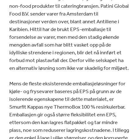
non-food produkter til cateringbransjen. Patini Global
Food B.V. sender varer fra Amsterdam til
destinasjoner verden over, blant annet Antillene i
Karibien. Hittil har de brukt EPS-emballasje til
forsendelse av varer, men med den stadig økende
mengden avfall som har blitt vasket opp på de
idylliske strendene i regionen, blir det nå innført et
forbud mot plastavfall der. Derfor ville selskapet ha
en alternativ løsning som ikke var skadelig for miljøet.
Mens de fleste eksisterende emballasjeløsninger for
kjøle- og frysevarer baseres på EPS på grunn av de
isolerende egenskapene til dette materialet, er
Smurfit Kappas nye ThermoBox 100 % resirkulerbar.
Emballasjen gir også større fleksibilitet enn EPS,
ettersom den kan lagres flatpakket og tar mindre
plass, noe som reduserer lagringskostnadene. I tillegg
er den enkel å lage i ulike størrelser, og den korrugerte