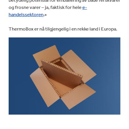
betydelig potensial for emballering av både ferskvarer
og frosne varer – ja, faktisk for hele
e-
handelssektoren
.»
ThermoBox er nå tilgjengelig i en rekke land i Europa.