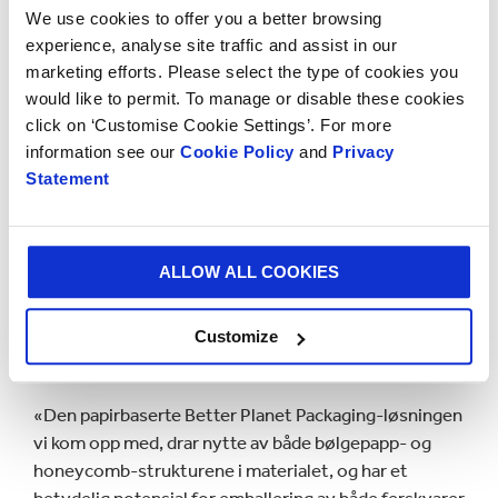
We use cookies to offer you a better browsing
ThermoBox er et helt supert produkt som innfrir
experience, analyse site traffic and assist in our
behovene våre og vel så det.
marketing efforts. Please select the type of cookies you
Gjennomsnittstemperaturen ble til og med holdt
would like to permit. To manage or disable these cookies
lavere i lengre tid enn ved bruk av EPS-boksene.»
click on ‘Customise Cookie Settings’. For more
information see our
Cookie Policy
and
Privacy
Arco Berkenbosch, viseadministrerende direktør for
Statement
innovasjon og utvikling i Smurfit Kappa, legger til:
«Dette prosjektet er et resultat av en vellykket
samarbeidsprosess mellom Smurfit Kappa og Patani
ALLOW ALL COOKIES
Global Food B.V. Som alltid tok vi utgangspunkt i
hvordan vi kunne lage et fullstendig biologisk
nedbrytbart produkt uten å gå på akkord med de
Customize
nødvendige produktegenskapene.»
«Den papirbaserte Better Planet Packaging-løsningen
vi kom opp med, drar nytte av både bølgepapp- og
honeycomb-strukturene i materialet, og har et