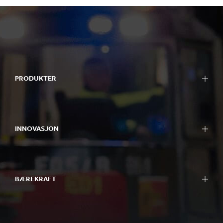
PRODUKTER
Emballasje
Bag-in-Box-emballasje
INNOVASJON
Displaymateriell
Pakkemaskiner
Vår tilnærming til innovasjon
Papir
FoU-områder
Papp og papir
BÆREKRAFT
FoU-sentre
Resirkulering
Experience centres
Bærekraftsrapportering
Verktøy
Tilnærming til bærekraft