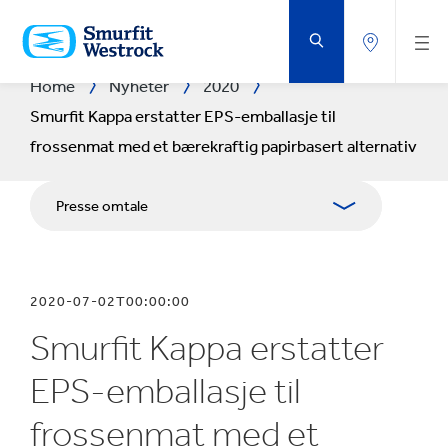
GÅ
TIL
HOVEDINNHOLD
Home
Nyheter
2020
Smurfit Kappa erstatter EPS-emballasje til
frossenmat med et bærekraftig papirbasert alternativ
Presse omtale
Tidsskrifter
2020-07-02T00:00:00
Pressekontakter
Smurfit Kappa erstatter
Blogg
EPS-emballasje til
frossenmat med et