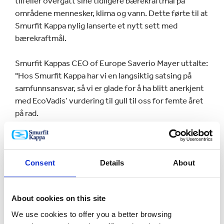
tilfeller overgått sine tidligere bærekraftmål på
områdene mennesker, klima og vann. Dette førte til at
Smurfit Kappa nylig lanserte et nytt sett med
bærekraftmål.
Smurfit Kappas CEO of Europe Saverio Mayer uttalte:
"Hos Smurfit Kappa har vi en langsiktig satsing på
samfunnsansvar, så vi er glade for å ha blitt anerkjent
med EcoVadis’ vurdering til gull til oss for femte året
på rad.
Våre kunder kan være sikre på at de med Smurfit
Kappa har fordel av en fullstendig gjennomsiktig og
bærekraftig leverandørkjede og en ansvarlig
Consent
Details
About
forretningspartner. "
About cookies on this site
EcoVadis-metoden er bygget på internasjonale CSR-
standarder, inkludert Global Reporting Initiative, FNs
We use cookies to offer you a better browsing