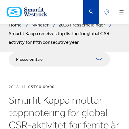
GÅ
TIL
HOVEDINNHOLD
Home
Nyheter
2018 Pressemeldinger
Smurfit Kappa receives top listing for global CSR
activity for fifth consecutive year
Presse omtale
Tidsskrifter
2018-11-05T00:00:00
Pressekontakter
Smurfit Kappa mottar
Blogg
toppnotering for global
CSR-aktivitet for femte år