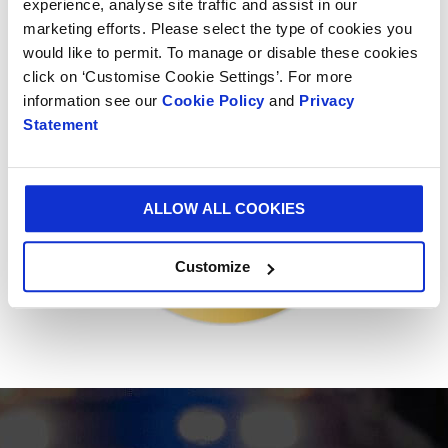
Global Compact og ISO 26000, som dekker 190
experience, analyse site traffic and assist in our
innkjøpskategorier, 150 land og 21 CSR-indikatorer.
marketing efforts. Please select the type of cookies you
would like to permit. To manage or disable these cookies
click on ‘Customise Cookie Settings’. For more
information see our
Cookie Policy
and
Privacy
Statement
ALLOW ALL COOKIES
Customize