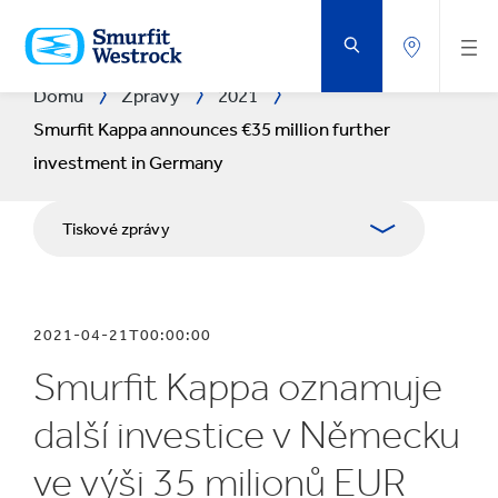
PŘEJÍT
NA
HLAVNÍ
OBSAH
Domů
Zprávy
2021
Smurfit Kappa announces €35 million further
investment in Germany
Tiskové zprávy
Publikace
2021-04-21T00:00:00
Media Relations
Smurfit Kappa oznamuje
Blog
další investice v Německu
ve výši 35 milionů EUR