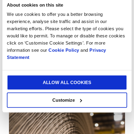
About cookies on this site
umožní rychle reagovat na měnící se potřeby našich
zákazníků. Zvýší se rychlost výroby a papír s nízkou
We use cookies to offer you a better browsing
gramáží se bude vyrábět co nejefektivnějším a
experience, analyse site traffic and assist in our
nejudržitelnějším způsobem.“
marketing efforts. Please select the type of cookies you
would like to permit. To manage or disable these cookies
Provozovna Hoya v Německu funguje již více než 50
click on ‘Customise Cookie Settings’. For more
let a je významným regionálním zaměstnavatelem,
information see our
Cookie Policy
and
Privacy
který zaměstnává více než 300 lidí.
Statement
ALLOW ALL COOKIES
Customize