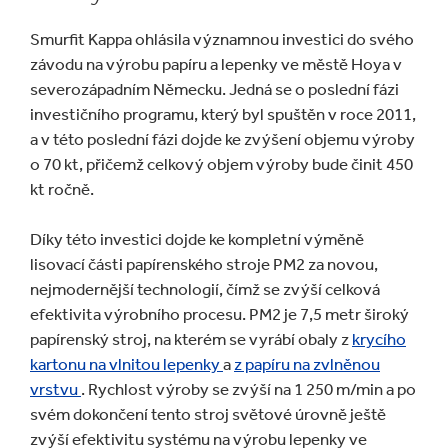
Smurfit Kappa ohlásila významnou investici do svého
závodu na výrobu papíru a lepenky ve městě Hoya v
severozápadním Německu. Jedná se o poslední fázi
investičního programu, který byl spuštěn v roce 2011,
a v této poslední fázi dojde ke zvýšení objemu výroby
o 70 kt, přičemž celkový objem výroby bude činit 450
kt ročně.
Díky této investici dojde ke kompletní výměně
lisovací části papírenského stroje PM2 za novou,
nejmodernější technologií, čímž se zvýší celková
efektivita výrobního procesu. PM2 je 7,5 metr široký
papírenský stroj, na kterém se vyrábí obaly z
krycího
kartonu na vlnitou lepenky
a
z papíru na zvlněnou
vrstvu
. Rychlost výroby se zvýší na 1 250 m/min a po
svém dokončení tento stroj světové úrovně ještě
zvýší efektivitu systému na výrobu lepenky ve