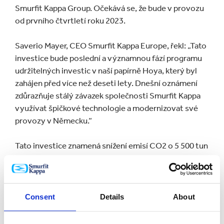
Smurfit Kappa Group. Očekává se, že bude v provozu
od prvního čtvrtletí roku 2023.
Saverio Mayer, CEO Smurfit Kappa Europe, řekl: „Tato
investice bude poslední a významnou fází programu
udržitelných investic v naší papírně Hoya, který byl
zahájen před více než deseti lety. Dnešní oznámení
zdůrazňuje stálý závazek společnosti Smurfit Kappa
využívat špičkové technologie a modernizovat své
provozy v Německu.“
Tato investice znamená snížení emisí CO2 o 5 500 tun
ročně.
Andreas Noss, výkonný ředitel papírny Smurfit Kappa
Hoya, se k této investici také vyjádřil: „Díky této
Consent
Details
About
investici se z PM2 stane nejmodernější papírenský
stroj na výrobu papíru s nízkou gramáží, což nám