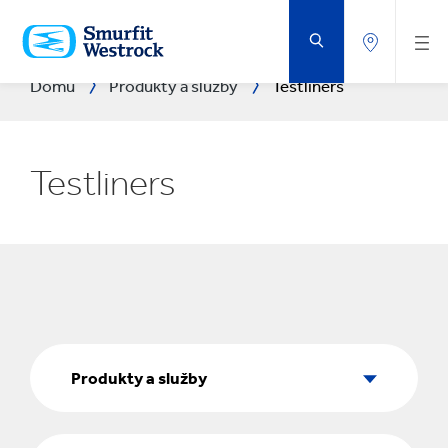
PŘEJÍT
NA
HLAVNÍ
OBSAH
Domů
Produkty a služby
Testliners
Testliners
Produkty
a
Produkty a služby
služby
Tržní