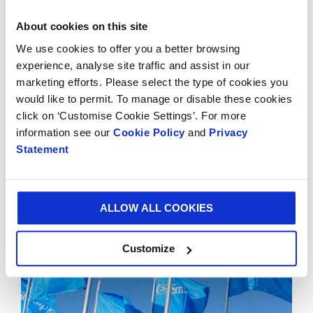
About cookies on this site
NEWS
09/27/2023 00:00:00
We use cookies to offer you a better browsing
experience, analyse site traffic and assist in our
Smurfit Kappa se objevuje v žebříčku časopisu TIME s
marketing efforts. Please select the type of cookies you
názvem „Nejlepší světové společnosti“.
would like to permit. To manage or disable these cookies
click on ‘Customise Cookie Settings’. For more
information see our
Cookie Policy
and
Privacy
Statement
ALLOW ALL COOKIES
Customize