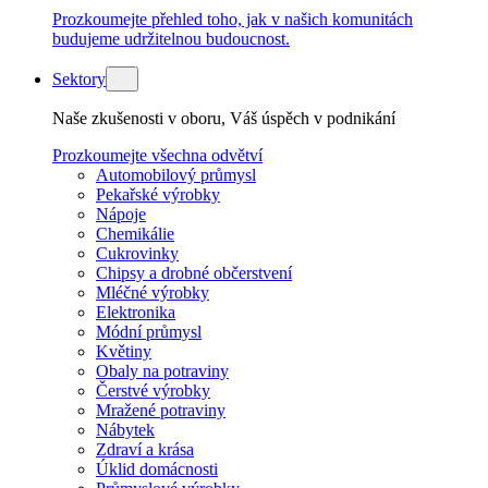
Prozkoumejte přehled toho, jak v našich komunitách
budujeme udržitelnou budoucnost.
Sektory
Naše zkušenosti v oboru, Váš úspěch v podnikání
Prozkoumejte všechna odvětví
Automobilový průmysl
Pekařské výrobky
Nápoje
Chemikálie
Cukrovinky
Chipsy a drobné občerstvení
Mléčné výrobky
Elektronika
Módní průmysl
Květiny
Obaly na potraviny
Čerstvé výrobky
Mražené potraviny
Nábytek
Zdraví a krása
Úklid domácnosti