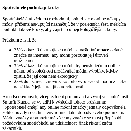
Spotřebitelé podnikají kroky
Spotřebitelé činí vědomá rozhodnutí, pokud jde o online nákupy
módy, přičemž nakupující naznačují, že v posledních šesti měsících
podnikli takové kroky, aby zajistili co nejekologičtější nákupy.
Průzkum zjistil, že:
25% zákazníků kupujících módu si našlo informace o dané
značce na internetu, aby mohli posoudit její úroveň
udržitelnosti
35% zákazníků kupujících módu by neuskutečnilo online
nákup od společnosti prodávající módní výrobky, kdyby
zjistili, že její obal není ekologický
23% dotázaných znovu zakoupilo výrobky od módní značky
na základě jejích údajů o udržitelnosti
Arco Berkenbosch, viceprezident pro inovaci a vývoj ve společnosti
Smurfit Kappa, se vyjádřil k výsledků tohoto průzkumu:
„Spotřebitelé chtějí, aby online módní značky jednaly odpovědně a
zohledňovaly sociální a environmentální dopady svého podnikání.
Módní značky a samozřejmě všechny značky se musí přizpůsobit
požadavkům spotřebitelů na udržitelnost, jinak riskují ztrátu
zákazníků.