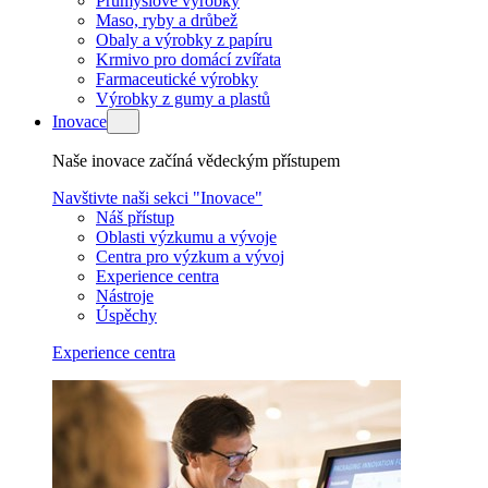
Průmyslové výrobky
Maso, ryby a drůbež
Obaly a výrobky z papíru
Krmivo pro domácí zvířata
Farmaceutické výrobky
Výrobky z gumy a plastů
Inovace
Naše inovace začíná vědeckým přístupem
Navštivte naši sekci "Inovace"
Náš přístup
Oblasti výzkumu a vývoje
Centra pro výzkum a vývoj
Experience centra
Nástroje
Úspěchy
Experience centra