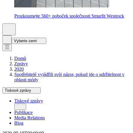
Prozkoumejte 560+ poboček společnosti Smurfit Westrock
Vyberte zemi
Domů
Zprávy
2020
Spotřebitelé vyjádřili svůj názor, pokud jde o udržitelnost v
oblasti módy
Tiskové zprávy
Publikace
Tiskové zprávy
Media Relations
2026
Blog
2025
Publikace
2024
Media Relations
2023
Blog
2022
2021