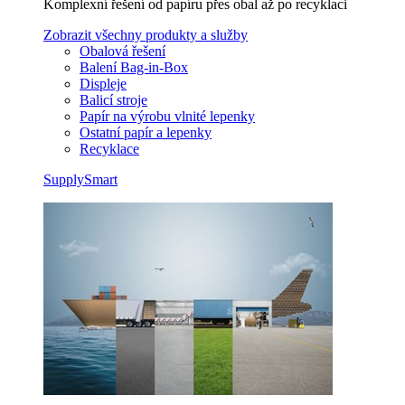
Komplexní řešení od papíru přes obal až po recyklaci
Zobrazit všechny produkty a služby
Obalová řešení
Balení Bag-in-Box
Displeje
Balicí stroje
Papír na výrobu vlnité lepenky
Ostatní papír a lepenky
Recyklace
SupplySmart