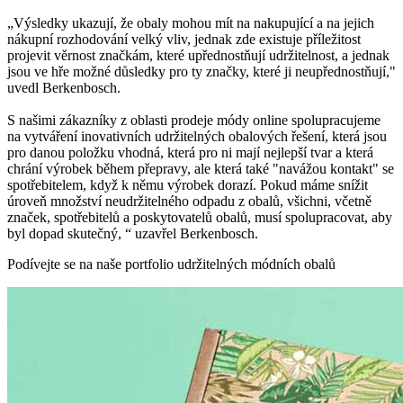
„Výsledky ukazují, že obaly mohou mít na nakupující a na jejich
nákupní rozhodování velký vliv, jednak zde existuje příležitost
projevit věrnost značkám, které upřednostňují udržitelnost, a jednak
jsou ve hře možné důsledky pro ty značky, které ji neupřednostňují,"
uvedl Berkenbosch.
S našimi zákazníky z oblasti prodeje módy online spolupracujeme
na vytváření inovativních udržitelných obalových řešení, která jsou
pro danou položku vhodná, která pro ni mají nejlepší tvar a která
chrání výrobek během přepravy, ale která také "navážou kontakt" se
spotřebitelem, když k němu výrobek dorazí. Pokud máme snížit
úroveň množství neudržitelného odpadu z obalů, všichni, včetně
značek, spotřebitelů a poskytovatelů obalů, musí spolupracovat, aby
byl dopad skutečný, “ uzavřel Berkenbosch.
Podívejte se na naše portfolio udržitelných módních obalů