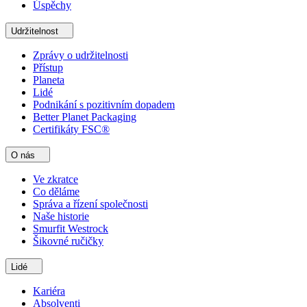
Úspěchy
Udržitelnost
Zprávy o udržitelnosti
Přístup
Planeta
Lidé
Podnikání s pozitivním dopadem
Better Planet Packaging
Certifikáty FSC®
O nás
Ve zkratce
Co děláme
Správa a řízení společnosti
Naše historie
Smurfit Westrock
Šikovné ručičky
Lidé
Kariéra
Absolventi