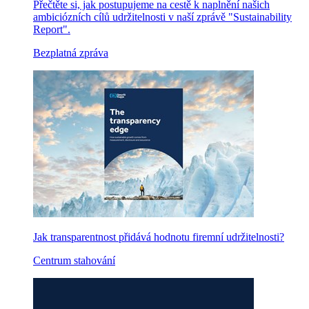
Přečtěte si, jak postupujeme na cestě k naplnění našich
ambiciózních cílů udržitelnosti v naší zprávě "Sustainability
Report".
Bezplatná zpráva
Jak transparentnost přidává hodnotu firemní udržitelnosti?
Centrum stahování