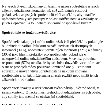
Na všech čtyřech zkoumaných trzích je názor spotřebitelů a jejich
zájem o udržitelnost konzistentní, což zdůrazňuje rostoucí
požadavek evropských spotřebitelů vůči značkám, aby i nadále
upřednostňovaly své postupy v oblasti udržitelnosti a zavázaly se k
jejich zlepšování, a to i během současné hospodářské krize.“
Spotřebitelé se touží dozvědět více
Spotřebitelé nakupující módu online však čelí překážkám, pokud jde
o udržitelnou volbu. Průzkum označil nedostatek dostupných
informací (34%), nedostatek udržitelných možností (32%) a náklady
(30%) jako hlavní překážky pro spotřebitele, pokud jde o
nakupování online udržitelnějším způsobem. Více než polovina
respondentů (57%) uvedla, že by se chtěla dozvědět více informací
o snaze prodejců módy používat udržitelné obaly. Tento fakt
zdůrazňuje úroveň vlivu udržitelnosti na nákupní chování
spotřebitelů a to, jak může snaha značek rozšířit nebo snížit jejich
zákaznickou základnu.
Spotřebitelé uvažují o udržitelnosti svého nákupu, včetně obalů, v
širším kontextu. Značky musí přehodnotit udržitelnost svých obalů,
aby splnily tato měnící se očekávání spotřebitelů.