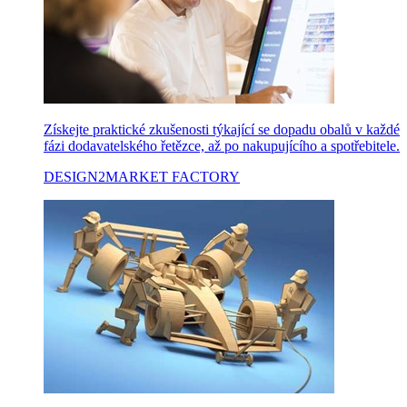
Získejte praktické zkušenosti týkající se dopadu obalů v každé
fázi dodavatelského řetězce, až po nakupujícího a spotřebitele.
DESIGN2MARKET FACTORY