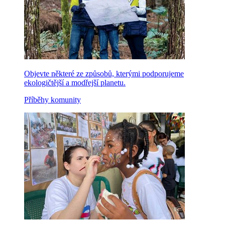
Objevte některé ze způsobů, kterými podporujeme
ekologičtější a modřejší planetu.
Příběhy komunity