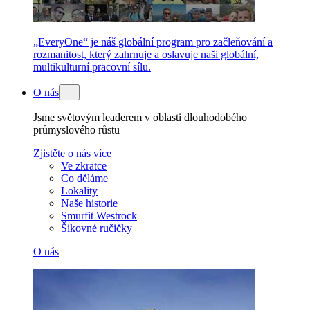
„EveryOne“ je náš globální program pro začleňování a
rozmanitost, který zahrnuje a oslavuje naši globální,
multikulturní pracovní sílu.
O nás
Jsme světovým leaderem v oblasti dlouhodobého
průmyslového růstu
Zjistěte o nás více
Ve zkratce
Co děláme
Lokality
Naše historie
Smurfit Westrock
Šikovné ručičky
O nás