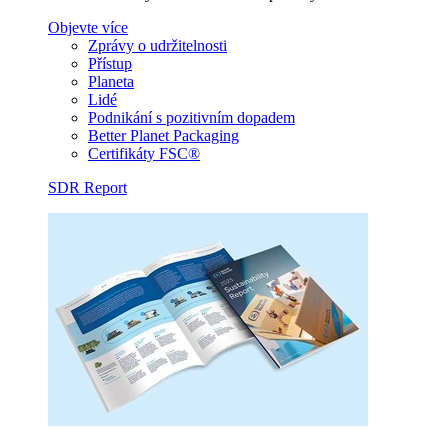
Objevte více
Zprávy o udržitelnosti
Přístup
Planeta
Lidé
Podnikání s pozitivním dopadem
Better Planet Packaging
Certifikáty FSC®
SDR Report