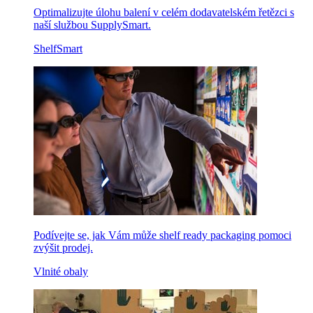
Optimalizujte úlohu balení v celém dodavatelském řetězci s
naší službou SupplySmart.
ShelfSmart
Podívejte se, jak Vám může shelf ready packaging pomoci
zvýšit prodej.
Vlnité obaly