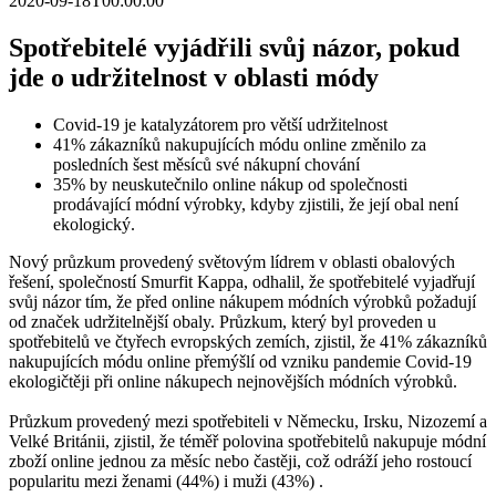
2020-09-18T00:00:00
2020
2019
Spotřebitelé vyjádřili svůj názor, pokud
2018
jde o udržitelnost v oblasti módy
Covid-19 je katalyzátorem pro větší udržitelnost
41% zákazníků nakupujících módu online změnilo za
posledních šest měsíců své nákupní chování
35% by neuskutečnilo online nákup od společnosti
prodávající módní výrobky, kdyby zjistili, že její obal není
ekologický.
Nový průzkum provedený světovým lídrem v oblasti obalových
řešení, společností Smurfit Kappa, odhalil, že spotřebitelé vyjadřují
svůj názor tím, že před online nákupem módních výrobků požadují
od značek udržitelnější obaly. Průzkum, který byl proveden u
spotřebitelů ve čtyřech evropských zemích, zjistil, že 41% zákazníků
nakupujících módu online přemýšlí od vzniku pandemie Covid-19
ekologičtěji při online nákupech nejnovějších módních výrobků.
Průzkum provedený mezi spotřebiteli v Německu, Irsku, Nizozemí a
Velké Británii, zjistil, že téměř polovina spotřebitelů nakupuje módní
zboží online jednou za měsíc nebo častěji, což odráží jeho rostoucí
popularitu mezi ženami (44%) i muži (43%) .