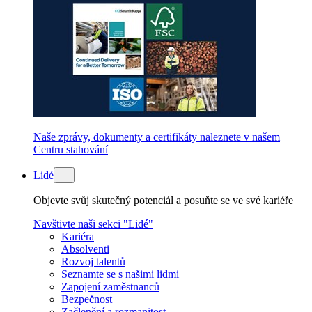
Naše zprávy, dokumenty a certifikáty naleznete v našem
Centru stahování
Lidé
Objevte svůj skutečný potenciál a posuňte se ve své kariéře
Navštivte naši sekci "Lidé"
Kariéra
Absolventi
Rozvoj talentů
Seznamte se s našimi lidmi
Zapojení zaměstnanců
Bezpečnost
Začlenění a rozmanitost