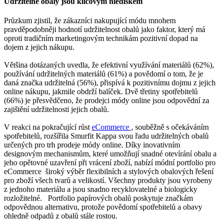
Udržitelné obaly jsou klíčovým hlediskem
Průzkum zjistil, že zákazníci nakupující módu mnohem
pravděpodobněji hodnotí udržitelnost obalů jako faktor, který má
oproti tradičním marketingovým technikám pozitivní dopad na
dojem z jejich nákupu.
Většina dotázaných uvedla, že efektivní využívání materiálů (62%),
používání udržitelných materiálů (61%) a povědomí o tom, že je
daná značka udržitelná (56%), přispívá k pozitivnímu dojmu z jejich
online nákupu, jakmile obdrží balíček. Dvě třetiny spotřebitelů
(66%) je přesvědčeno, že prodejci módy online jsou odpovědní za
zajištění udržitelnosti jejich obalů.
V reakci na pokračující růst
eCommerce
, souběžně s očekáváním
spotřebitelů, rozšířila Smurfit Kappa svou řadu udržitelných obalů
určených pro trh prodeje módy online. Díky inovativním
designovým mechanismům, které umožňují snadné otevírání obalu a
jeho opětovné uzavření při vrácení zboží, nabízí módní portfolio pro
eCommerce široký výběr flexibilních a stylových obalových řešení
pro zboží všech tvarů a velikostí. Všechny produkty jsou vyrobeny
z jednoho materiálu a jsou snadno recyklovatelné a biologicky
rozložitelné. Portfolio papírových obalů poskytuje značkám
odpovědnou alternativu, protože povědomí spotřebitelů a obavy
ohledně odpadů z obalů stále rostou.