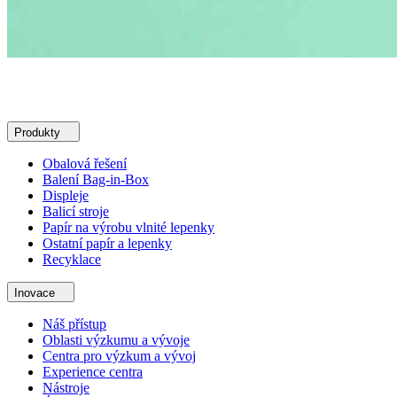
Produkty
Obalová řešení
Balení Bag-in-Box
Displeje
Balicí stroje
Papír na výrobu vlnité lepenky
Ostatní papír a lepenky
Recyklace
Inovace
Náš přístup
Oblasti výzkumu a vývoje
Centra pro výzkum a vývoj
Experience centra
Nástroje