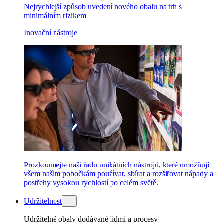
Nejrychlejší způsob uvedení nového obalu na trh s
minimálním rizikem
Inovační nástroje
Prozkoumejte naši řadu unikátních nástrojů, které umožňují
všem našim pobočkám používat, sbírat a rozšiřovat nápady a
postřehy vysokou rychlostí po celém světě.
Udržitelnost
Udržitelné obaly dodávané lidmi a procesy