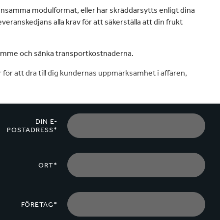
mensamma modulformat, eller har skräddarsytts enligt dina
veranskedjans alla krav för att säkerställa att din frukt
utrymme och sänka transportkostnaderna.
r för att dra till dig kundernas uppmärksamhet i affären,
DIN E-
POSTADRESS*
ORT*
FÖRETAG*