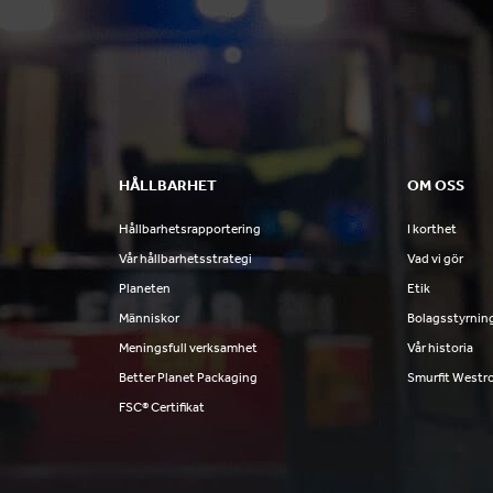
HÅLLBARHET
OM OSS
Hållbarhetsrapportering
I korthet
Vår hållbarhetsstrategi
Vad vi gör
Planeten
Etik
Människor
Bolagsstyrnin
Meningsfull verksamhet
Vår historia
Better Planet Packaging
Smurfit Westr
FSC® Certifikat