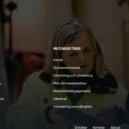
MEDARBETARE
Karriär
Nyutexaminerade
Utbildning och utveckling
g
Möt våra medarbetare
Medarbetarengagemang
ock
Säkerhet
Inkludering och mångfald
Enheter
Nyheter
About