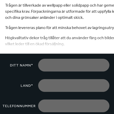
lektronik
Rengöring
Trågen är tillverkade av wellpapp eller solidpapp och har ge
specifika krav. Förpackningarna är utformade för att uppfylla le
och dina grönsaker anländer i optimalt skick.
Trågen levereras plano för att minska behovet av lagrings
Högkvalitativ dekor tråg tillåter att du använder färg och bilde
vilket leder till en ökad försäljning.
DITT NAMN*
LAND*
TELEFONNUMMER