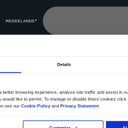
MEDDELANDE*
Ladda upp filer
Details
Ja, jag vil få uppdateringar från Smurfit Kappa och acce
 better browsing experience, analyse site traffic and assist in o
Du kan när som helst säga upp din prenumerationen genom att klicka p
ou would like to permit. To manage or disable these cookies clic
att när som helst säga upp användningen av dina personuppgifter för d
ion see our
Cookie Policy
and
Privacy Statement
Customize
A