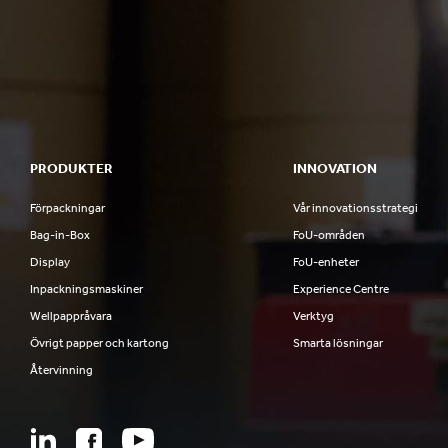
PRODUKTER
INNOVATION
Förpackningar
Vår innovationsstrategi
Bag-in-Box
FoU-områden
Display
FoU-enheter
Inpackningsmaskiner
Experience Centre
Wellpappråvara
Verktyg
Övrigt papper och kartong
Smarta lösningar
Återvinning