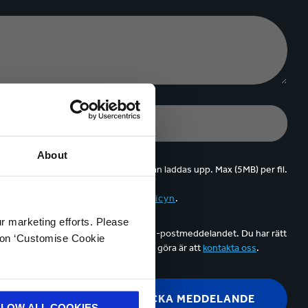
About
Upp till 5 filer kan laddas upp. Max (5MB) per fil.
pterar innehållet i
integritetspolicyn
.
ur marketing efforts. Please
å länken Avsluta prenumerationen i e-postmeddelandet. Du har rätt
k on ‘Customise Cookie
irektmarknadsföring. Allt du behöver göra är att
kontakta oss
.
LLOW ALL COOKIES