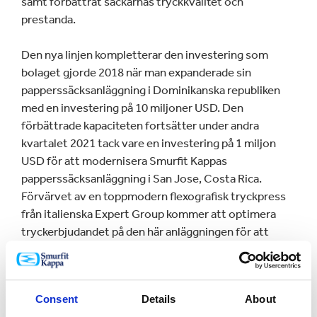
samt förbättrat säckarnas tryckkvalitet och
prestanda.
Den nya linjen kompletterar den investering som
bolaget gjorde 2018 när man expanderade sin
papperssäcksanläggning i Dominikanska republiken
med en investering på 10 miljoner USD. Den
förbättrade kapaciteten fortsätter under andra
kvartalet 2021 tack vare en investering på 1 miljon
USD för att modernisera Smurfit Kappas
papperssäcksanläggning i San Jose, Costa Rica.
Förvärvet av en toppmodern flexografisk tryckpress
från italienska Expert Group kommer att optimera
tryckerbjudandet på den här anläggningen för att
möta marknadens växande efterfrågan på
högkvalitativt tryck.
Consent
Details
About
Som en integrerad tillverkare med