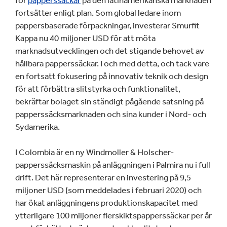
för
papperssäckar
på den latinamerikanska marknaden
fortsätter enligt plan. Som global ledare inom
pappersbaserade förpackningar, investerar Smurfit
Kappa nu 40 miljoner USD för att möta
marknadsutvecklingen och det stigande behovet av
hållbara papperssäckar. I och med detta, och tack vare
en fortsatt fokusering på innovativ teknik och design
för att förbättra slitstyrka och funktionalitet,
bekräftar bolaget sin ständigt pågående satsning på
papperssäcksmarknaden och sina kunder i Nord- och
Sydamerika
.
I Colombia är en ny Windmoller & Holscher-
papperssäcksmaskin på anläggningen i Palmira nu i full
drift. Det här representerar en investering på 9,5
miljoner USD (som meddelades i februari 2020) och
har ökat anläggningens produktionskapacitet med
ytterligare 100 miljoner flerskiktspapperssäckar per år