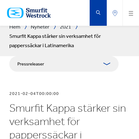
HOPPA
TILL
HUVUDINNEHÅLLET
Hem
Nyheter
2021
Smurfit Kappa stärker sin verksamhet för
papperssäckar i Latinamerika
Pressreleaser
Publikationer
2021-02-04T00:00:00
Presskontakt
Smurfit Kappa stärker sin
Blogg
verksamhet för
papperssäckar i