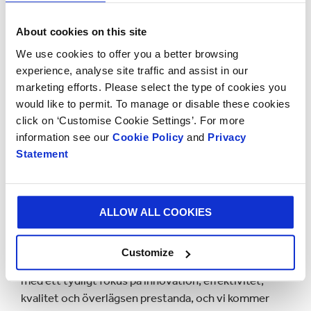
skogsbruksverksamhet, återvinningssystem och
massatillverkning i egen regi, är företagets tillgång till
About cookies on this site
papper otroligt viktig. Därför har man sjösatt ett
We use cookies to offer you a better browsing
projekt för att modernisera och bygga ut en av
experience, analyse site traffic and assist in our
pappersmaskinerna vid pappersbruket i Cali,
marketing efforts. Please select the type of cookies you
Colombia. Den här investeringen på 19 miljoner USD
would like to permit. To manage or disable these cookies
kommer att utvecklas med de globala
click on ‘Customise Cookie Settings’. For more
teknikföretagen Voith Group och A.Celli Group.
information see our
Cookie Policy
and
Privacy
Projektet kommer att öka produktionskapaciteten
Statement
samt säckpapperets kvalitet och prestanda..
Juan G. Castañeda, CEO för Smurfit Kappa The
Americas: ”Den här oöverträffade tillväxt- och
ALLOW ALL COOKIES
moderniseringsplanen i regionen stärker Smurfit
Kappas erbjudande för våra papperssäckskunder. De
Customize
kan förlita sig på oss som en långsiktig leverantör
med ett tydligt fokus på innovation, effektivitet,
kvalitet och överlägsen prestanda, och vi kommer