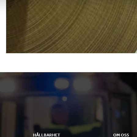
HÅLLBARHET
OM OSS