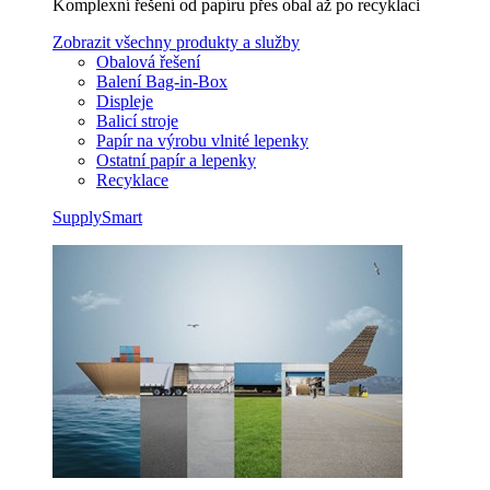
Komplexní řešení od papíru přes obal až po recyklaci
Zobrazit všechny produkty a služby
Obalová řešení
Balení Bag-in-Box
Displeje
Balicí stroje
Papír na výrobu vlnité lepenky
Ostatní papír a lepenky
Recyklace
SupplySmart