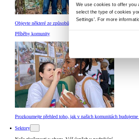
We use cookies to offer you a
select the type of cookies y
Settings’. For more informat
Objevte některé ze způsobů, kterými podporujeme ekologičtější
Příběhy komunity
Prozkoumejte přehled toho, jak v našich komunitách budujeme 
Sektory