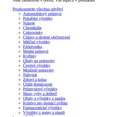
Naše zkušenosti v oboru, Váš úspěch v podnikání
Prozkoumejte všechna odvětví
Automobilový průmysl
Pekařské výrobky
Nápoje
Chemikálie
Cukrovinky
Chipsy a drobné občerstvení
Mléčné výrobky
Elektronika
Módní průmysl
Květiny
Obaly na potraviny
Čerstvé výrobky
Mražené potraviny
Nábytek
Zdraví a krása
Úklid domácnosti
Průmyslové výrobky
Maso, ryby a drůbež
Obaly a výrobky z papíru
Krmivo pro domácí zvířata
Farmaceutické výrobky
Výrobky z gumy a plastů