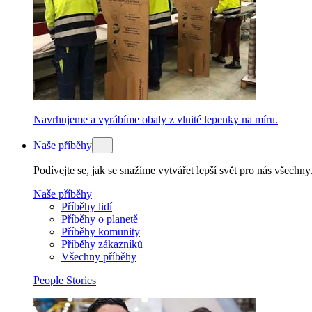
Navrhujeme a vyrábíme obaly z vlnité lepenky na míru.
Naše příběhy
Podívejte se, jak se snažíme vytvářet lepší svět pro nás všechny
Naše příběhy
Příběhy lidí
Příběhy o planetě
Příběhy komunity
Příběhy zákazníků
Všechny příběhy
People Stories