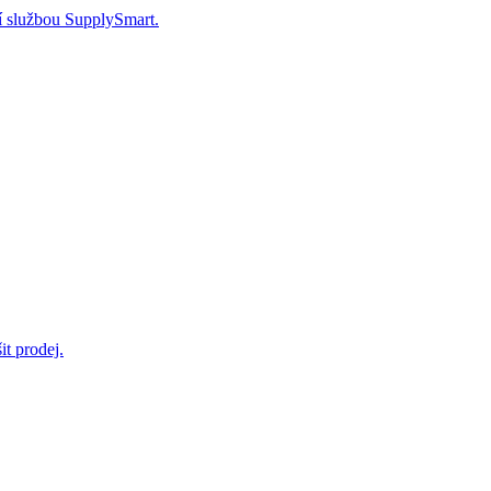
ší službou SupplySmart.
t prodej.