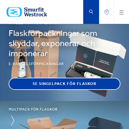
HOPPA
TILL
HUVUDINNEHÅLLET
SINGELPACK FÖR FLASKOR
Flaskförpackningar som
skyddar, exponerar och
imponerar
E-HANDELSFÖRPACKNINGAR
SE SINGELPACK FÖR FLASKOR
MULTIPACK FÖR FLASKOR