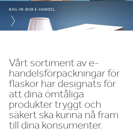
BAG-IN-BOX E-HANDEL
1
/
3
:
Flaskförpackningar
som
Vårt sortiment av e-
skyddar,
handelsförpackningar för
exponerar
och
flaskor har designats för
imponerar
att dina ömtåliga
produkter tryggt och
säkert ska kunna nå fram
till dina konsumenter.