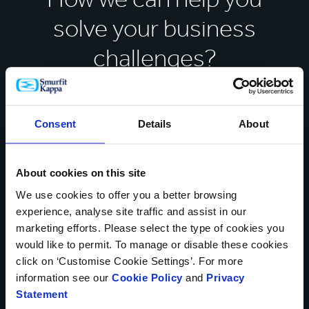
solve your business
challenges?
Kontaktujte nás už dnes
Consent
Details
About
* Povinná pole
VAŠE JMÉNO*
About cookies on this site
We use cookies to offer you a better browsing
experience, analyse site traffic and assist in our
marketing efforts. Please select the type of cookies you
ZEMĚ*
would like to permit. To manage or disable these cookies
click on ‘Customise Cookie Settings’. For more
information see our
Cookie Policy
and
Privacy
Statement
TELEFONNÍ ČÍSLO