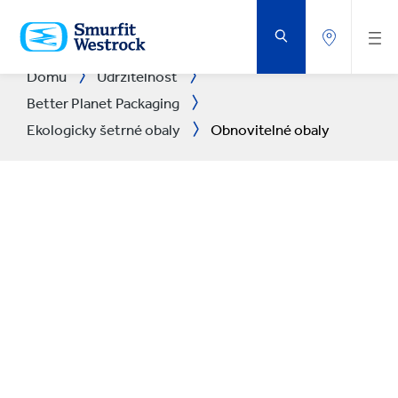
PŘEJÍT
NA
HLAVNÍ
OBSAH
Domů
Udržitelnost
Better Planet Packaging
Ekologicky šetrné obaly
Obnovitelné obaly